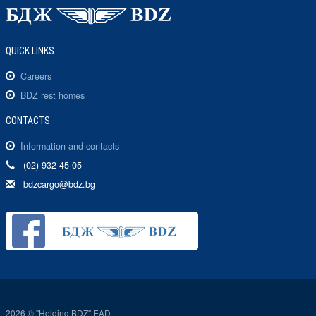
QUICK LINKS
Careers
BDZ rest homes
CONTACTS
Information and contacts
(02) 932 45 05
bdzcargo@bdz.bg
2026 © "Holding BDZ" EAD