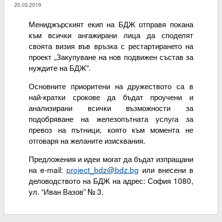
20.03.2019
Мениджърският екип на БДЖ отправя покана
към всички ангажирани лица да споделят
своята визия във връзка с рестартирането на
проект „Закупуване на нов подвижен състав за
нуждите на БДЖ”.
Основните приоритени на дружеството са в
най-кратки срокове да бъдат проучени и
анализирани всички възможности за
подобряване на железопътната услуга за
превоз на пътници, която към момента не
отговаря на желаните изисквания.
Предложения и идеи могат да бъдат изпращани
на e-mail:
project_bdz@bdz.bg
или внесени в
деловодството на БДЖ на адрес: София 1080,
ул. “Иван Вазов” № 3.