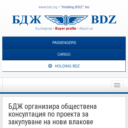
www.bdz.bg
•
"Holding BDZ" Inc
Български
•
•
About us
Buyer profile
PASSENGERS
CARGO
HOLDING BDZ
Toggle
naviga
БДЖ организира обществена
консултация по проекта за
закупуване на нови влакове