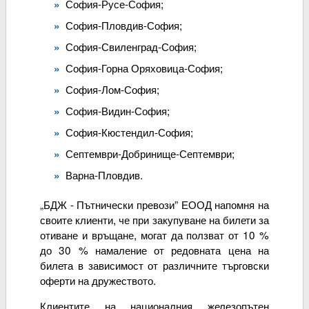
София-Русе-София;
София-Пловдив-София;
София-Свиленград-София;
София-Горна Оряховица-София;
София-Лом-София;
София-Видин-София;
София-Кюстендил-София;
Септември-Добринище-Септември;
Варна-Пловдив.
„БДЖ - Пътнически превози” ЕООД напомня на
своите клиенти, че при закупуване на билети за
отиване и връщане, могат да ползват от 10 %
до 30 % намаление от редовната цена на
билета в зависимост от различните търговски
оферти на дружеството.
Клиентите на националния железопътен