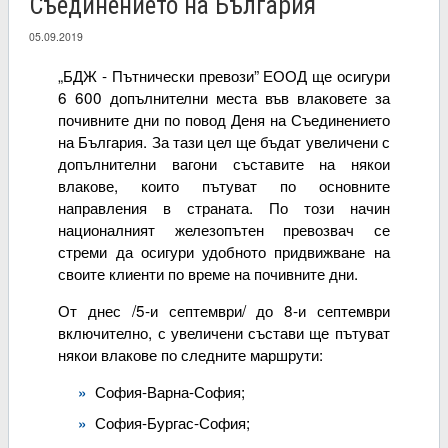
Съединението на България
05.09.2019
„БДЖ - Пътнически превози” ЕООД ще осигури
6 600 допълнителни места във влаковете за
почивните дни по повод Деня на Съединението
на България. За тази цел ще бъдат увеличени с
допълнителни вагони съставите на някои
влакове, които пътуват по основните
направления в страната. По този начин
националният железопътен превозвач се
стреми да осигури удобното придвижване на
своите клиенти по време на почивните дни.
От днес /5-и септември/ до 8-и септември
включително, с увеличени състави ще пътуват
някои влакове по следните маршрути:
София-Варна-София;
София-Бургас-София;