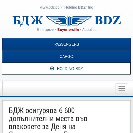
www.bdz.bg
•
"Holding BDZ" Inc
Български
•
•
About us
Buyer profile
PASSENGERS
CARGO
HOLDING BDZ
Toggle
naviga
БДЖ осигурява 6 600
допълнителни места във
влаковете за Деня на