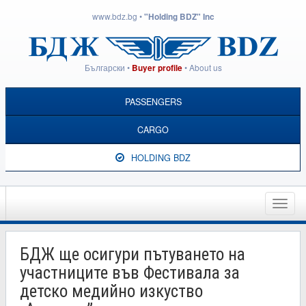
www.bdz.bg
•
"Holding BDZ" Inc
Български
•
•
About us
Buyer profile
PASSENGERS
CARGO
HOLDING BDZ
Toggle
naviga
БДЖ ще осигури пътуването на
участниците във Фестивала за
детско медийно изкуство