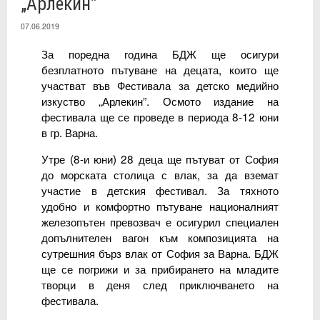
„Арлекин”
07.06.2019
За поредна година БДЖ ще осигури
безплатното пътуване на децата, които ще
участват във Фестивала за детско медийно
изкуство „Арлекин”. Осмото издание на
фестивала ще се проведе в периода 8-12 юни
в гр. Варна.
Утре (8-и юни) 28 деца ще пътуват от София
до морската столица с влак, за да вземат
участие в детския фестивал. За тяхното
удобно и комфортно пътуване националният
железопътен превозвач е осигурил специален
допълнителен вагон към композицията на
сутрешния бърз влак от София за Варна. БДЖ
ще се погрижи и за прибирането на младите
творци в деня след приключването на
фестивала.