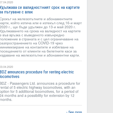
07.04.2020
Удължава се валидностният срок на картите
за пътуване с влак
Срокът на железопътните и абонаментните
карти, който изтича или е изтекъл след 16-и март
2020 г., ще бъде удължен до 13-и май 2020 г.
Удължаването на срока на валидност на картите
е във връзка с въведеното извънредно
положение в страната и с цел ограничаване на
разпространението на COVID-19 чрез
минимизиране на контактите и избягване на
посещението от клиенти на билетните каси за
издаване на железопътни и абонаментни карти.
03.04.2020
BDZ announces procedure for renting electric
locomotives
BDZ - Passengers Ltd. announces a procedure for
rental of 5 electric highway locomotives, with an
option for 5 additional locomotives, for a period of
24 months and a possibility for extension by 12
months.
See more