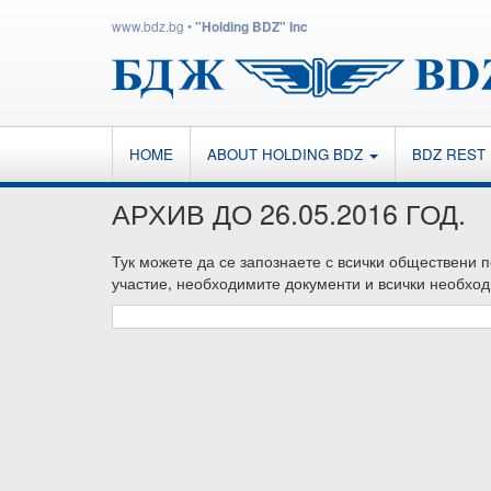
www.bdz.bg
•
"Holding BDZ" Inc
HOME
ABOUT HOLDING BDZ
BDZ REST
АРХИВ ДО 26.05.2016 ГОД.
Тук можете да се запознаете с всички обществени 
участие, необходимите документи и всички необход