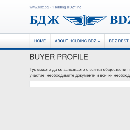
www.bdz.bg
•
"Holding BDZ" Inc
HOME
ABOUT HOLDING BDZ
BDZ REST
BUYER PROFILE
Тук можете да се запознаете с всички обществени 
участие, необходимите документи и всички необход