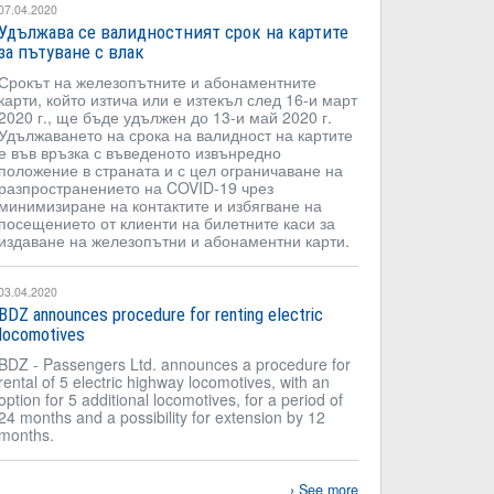
07.04.2020
Удължава се валидностният срок на картите
за пътуване с влак
Срокът на железопътните и абонаментните
карти, който изтича или е изтекъл след 16-и март
2020 г., ще бъде удължен до 13-и май 2020 г.
Удължаването на срока на валидност на картите
е във връзка с въведеното извънредно
положение в страната и с цел ограничаване на
разпространението на COVID-19 чрез
минимизиране на контактите и избягване на
посещението от клиенти на билетните каси за
издаване на железопътни и абонаментни карти.
03.04.2020
BDZ announces procedure for renting electric
locomotives
BDZ - Passengers Ltd. announces a procedure for
rental of 5 electric highway locomotives, with an
option for 5 additional locomotives, for a period of
24 months and a possibility for extension by 12
months.
See more