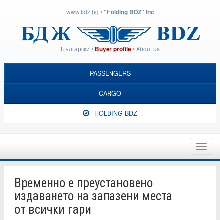
www.bdz.bg
•
"Holding BDZ" Inc
Български
•
•
About us
Buyer profile
PASSENGERS
CARGO
HOLDING BDZ
Toggle
naviga
Временно е преустановено
издаването на запазени места
от всички гари