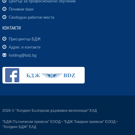
Център за професионално обучение
Почивни бази
Свободни работни места
КОНТАКТИ
Пресцентър БДЖ
Адрес и контакти
holding@bdz.bg
2026 © "Холдинг Български държавни железници" ЕАД
"БДЖ Пътнически превози" ЕООД
•
"БДЖ Товарни превози" ЕООД
•
"Холдинг БДЖ" ЕАД