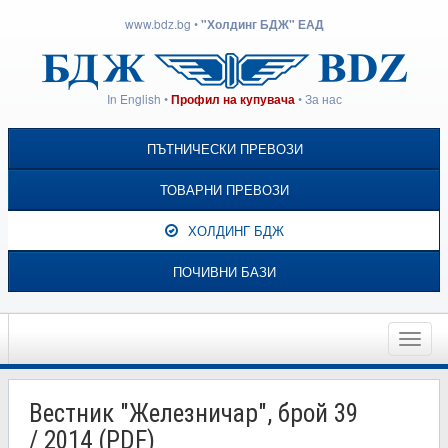
www.bdz.bg
•
"Холдинг БДЖ" ЕАД
In English
•
•
За нас
Профил на купувача
ПЪТНИЧЕСКИ ПРЕВОЗИ
ТОВАРНИ ПРЕВОЗИ
ХОЛДИНГ БДЖ
ПОЧИВНИ БАЗИ
Toggle
naviga
Вестник "Железничар", брой 39
/ 2014 (PDF)