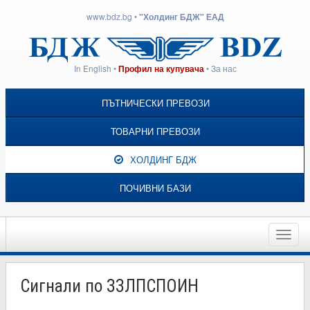
www.bdz.bg
•
"Холдинг БДЖ" ЕАД
In English
•
•
За нас
Профил на купувача
ПЪТНИЧЕСКИ ПРЕВОЗИ
ТОВАРНИ ПРЕВОЗИ
ХОЛДИНГ БДЖ
ПОЧИВНИ БАЗИ
Toggle
naviga
Сигнали по ЗЗЛПСПОИН