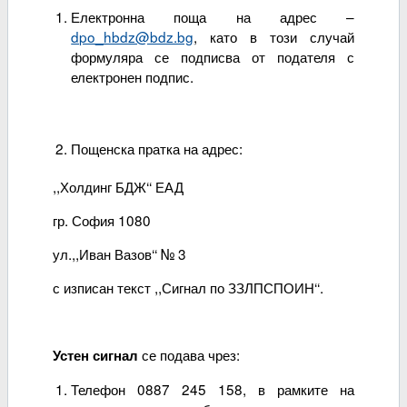
Електронна поща на адрес –
dpo_hbdz@bdz.bg
, като в този случай
формуляра се подписва от подателя с
електронен подпис.
Пощенска пратка на адрес:
,,Холдинг БДЖ‘‘ ЕАД
гр. София 1080
ул.,,Иван Вазов‘‘ № 3
с изписан текст ,,Сигнал по ЗЗЛПСПОИН‘‘.
се подава чрез:
Устен сигнал
Телефон 0887 245 158, в рамките на