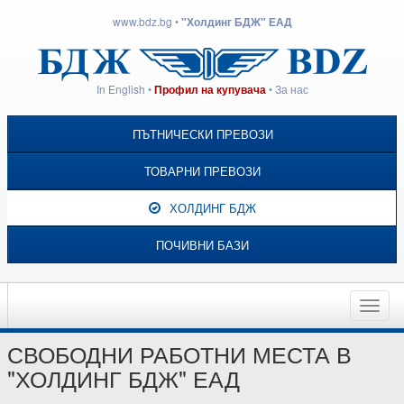
www.bdz.bg
•
"Холдинг БДЖ" ЕАД
In English
•
•
За нас
Профил на купувача
ПЪТНИЧЕСКИ ПРЕВОЗИ
ТОВАРНИ ПРЕВОЗИ
ХОЛДИНГ БДЖ
ПОЧИВНИ БАЗИ
Toggle
naviga
СВОБОДНИ РАБОТНИ МЕСТА В
"ХОЛДИНГ БДЖ" ЕАД