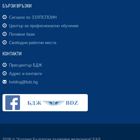
БЪРЗИ ВРЪЗКИ
Сигнали по ЗЗЛПСПОИН
Център за професионално обучение
Почивни бази
Свободни работни места
КОНТАКТИ
Пресцентър БДЖ
Адрес и контакти
holding@bdz.bg
2026 © "Холдинг Български държавни железници" ЕАД