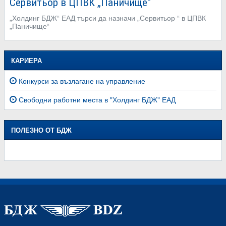
Сервитьор в ЦПВК „Паничище“
„Холдинг БДЖ“ ЕАД търси да назначи „Сервитьор “ в ЦПВК
„Паничище“
КАРИЕРА
Конкурси за възлагане на управление
Свободни работни места в "Холдинг БДЖ" ЕАД
ПОЛЕЗНО ОТ БДЖ