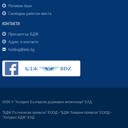
Почивни бази
Свободни работни места
КОНТАКТИ
Пресцентър БДЖ
Адрес и контакти
holding@bdz.bg
2026 © "Холдинг Български държавни железници" ЕАД
"БДЖ Пътнически превози" ЕООД
•
"БДЖ Товарни превози" ЕООД
•
"Холдинг БДЖ" ЕАД