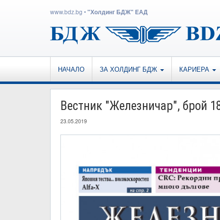
www.bdz.bg
•
"Холдинг БДЖ" ЕАД
НАЧАЛО
ЗА ХОЛДИНГ БДЖ
КАРИЕРА
Вестник "Железничар", брой 18
23.05.2019