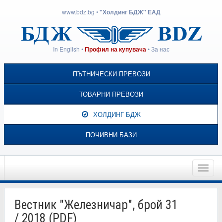
www.bdz.bg
•
"Холдинг БДЖ" ЕАД
In English
•
•
За нас
Профил на купувача
ПЪТНИЧЕСКИ ПРЕВОЗИ
ТОВАРНИ ПРЕВОЗИ
ХОЛДИНГ БДЖ
ПОЧИВНИ БАЗИ
Toggle
naviga
Вестник "Железничар", брой 31
/ 2018 (PDF)