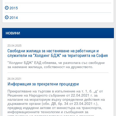
2015
2014
НОВИНИ
23.04.2025
Свободни жилища за настаняване на работници и
служители на "Холдинг БДЖ" на територията на София
"Холдинг БДЖ" ЕАД обявява, че разполага със свободни
за наемане жилища, собственост на дружеството.
26.04.2021
Информация за прекратени процедури
Прекратяване на търгове в изпълнение на т. 1, б. „д“ от
Решение на Народното събрание от 22.04.2021 г. за
налагане на мораториум върху определени действия на
държавните органи (обн. ДВ, бр. 34 от 23.04.2021 г.),
предвид издадени актове от министъра на транспорта,
информационните технологии и съобщения за
извършване на разпоредителни сделки с движимо