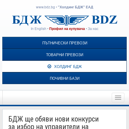
www.bdz.bg
•
"Холдинг БДЖ" ЕАД
In English
•
•
За нас
Профил на купувача
ПЪТНИЧЕСКИ ПРЕВОЗИ
ТОВАРНИ ПРЕВОЗИ
ХОЛДИНГ БДЖ
ПОЧИВНИ БАЗИ
Toggle
naviga
БДЖ ще обяви нови конкурси
за избор на управители на