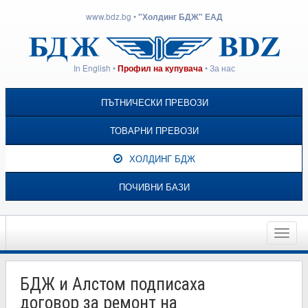
www.bdz.bg
•
"Холдинг БДЖ" ЕАД
In English
•
•
За нас
Профил на купувача
ПЪТНИЧЕСКИ ПРЕВОЗИ
ТОВАРНИ ПРЕВОЗИ
ХОЛДИНГ БДЖ
ПОЧИВНИ БАЗИ
Toggle
naviga
БДЖ и Алстом подписаха
договор за ремонт на