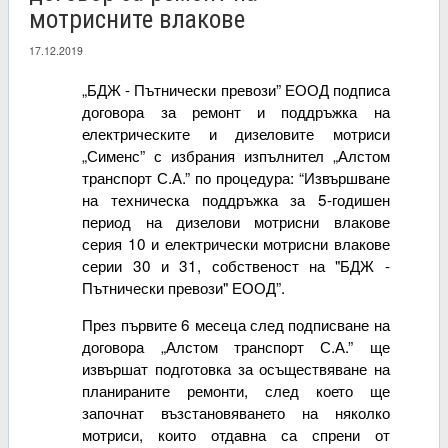
мотрисните влакове
17.12.2019
„БДЖ - Пътнически превози” ЕООД подписа
договора за ремонт и поддръжка на
електрическите и дизеловите мотриси
„Сименс” с избрания изпълнител „Алстом
транспорт С.А.” по процедура: “Извършване
на техническа поддръжка за 5-годишен
период на дизелови мотрисни влакове
серия 10 и електрически мотрисни влакове
серии 30 и 31, собственост на "БДЖ -
Пътнически превози" ЕООД”.
През първите 6 месеца след подписване на
договора „Алстом транспорт С.А.” ще
извършат подготовка за осъществяване на
планираните ремонти, след което ще
започнат възстановяването на няколко
мотриси, които отдавна са спрени от