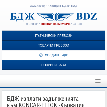
www.bdz.bg
•
"Холдинг БДЖ" ЕАД
In English
•
•
За нас
Профил на купувача
ПЪТНИЧЕСКИ ПРЕВОЗИ
ТОВАРНИ ПРЕВОЗИ
ХОЛДИНГ БДЖ
ПОЧИВНИ БАЗИ
Toggle
naviga
БДЖ изплати задълженията
към KONCAR-ELLOK -Хърватия