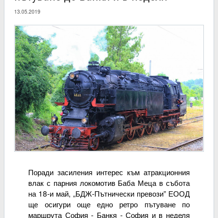
13.05.2019
Поради засиления интерес към атракционния
влак с парния локомотив Баба Меца в събота
на 18-и май, „БДЖ-Пътнически превози” ЕООД
ще осигури още едно ретро пътуване по
маршрута София - Банкя - София и в неделя