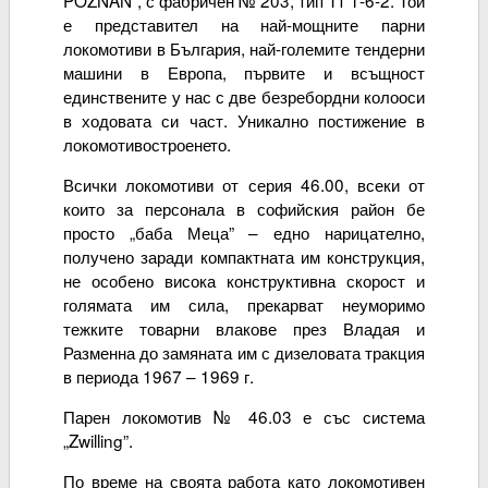
е представител на най-мощните парни
локомотиви в България, най-големите тендерни
машини в Европа, първите и всъщност
единствените у нас с две безребордни колооси
в ходовата си част. Уникално постижение в
локомотивостроенето.
Всички локомотиви от серия 46.00, всеки от
които за персонала в софийския район бе
просто „баба Меца” – едно нарицателно,
получено заради компактната им конструкция,
не особено висока конструктивна скорост и
голямата им сила, прекарват неуморимо
тежките товарни влакове през Владая и
Разменна до замяната им с дизеловата тракция
в периода 1967 – 1969 г.
Парен локомотив № 46.03 е със система
„Zwilling”.
По време на своята работа като локомотивен