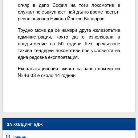
огняр в депо София на този локомотив е
служил по съвкупност най-дълго време поетът-
революционер Никола Йонков Вапцаров.
Трудно може да се намери друга железопътна
администрация, която да е използвала в
продължение на 50 години без прекъсване
такива тендерни локомотиви при условията на
една редовна експлоатация.
Експлоатационният живот на парен локомотив
№ 46.03 е около 44 години.
ЗА ХОЛДИНГ БДЖ
Новини