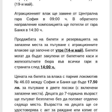
(19-и май).
Атракционният влак ще замине от Централна
гара София в 09:00 ч. В обратното
направление композицията ще потегли от гара
Банкя в 14:30 ч.
Продажбата на билети и резервацията на
запазени места за пътуване с атракционните
влакове ще започне от
Билети
утре (14-и май)
.
могат да бъдат закупени от билетните каси и
железопътните бюра във всички гари в
страната след
14:00 ч.
Цената на билета за влака с парния локомотив
№ 46.03 между София и Банкя ще бъде
17.50
за пътуване в двете посоки (с включени
лв.
запазени места). Децата до 7-годишна възраст
ще пътуват безплатно без да ползват отделно
седящо място. Възрастта на децата ще се
удостоверява с акт за раждане или копие от