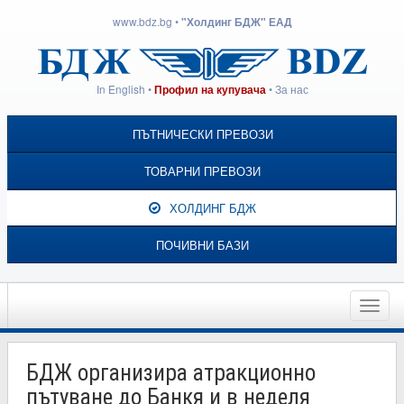
www.bdz.bg
•
"Холдинг БДЖ" ЕАД
In English
•
•
За нас
Профил на купувача
ПЪТНИЧЕСКИ ПРЕВОЗИ
ТОВАРНИ ПРЕВОЗИ
ХОЛДИНГ БДЖ
ПОЧИВНИ БАЗИ
Toggle
naviga
БДЖ организира атракционно
пътуване до Банкя и в неделя