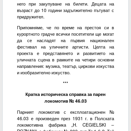
него при закупуване на билети. Децата на
възраст до 10 години задължително пътуват с
придружител.
Припомняме, че по време на престоя си в
курортното градче всички посетители ще могат
да се насладят на първия национален
фестивал на уличните артисти. Целта на
проекта е представянето и развитието на
уличната сцена в рамките на четири основни
направления: музика, театър, циркови изкуства
и изобразително изкуство.
***
Кратка историческа справка за парен
локомотив № 46.03
Парният локомотив с експлоатационен №
46.03 е произведен през 1931 г. в Полската
локомотивна фабрика „H. CEGIELSKI –
POZNAN”, с фабричен № 203, тип Тт 1-6-2. Той