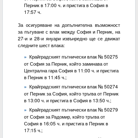
Перник в 17:00 ч. и пристига в София в
17:57 ч.
За осигуряване на допълнителна възможност
за пътуване с влак между София и Перник, на
27-и и 28-и януари извънредно ще се движат
следните шест влака:
Крайградският пътнически влак № 50275
от София за Перник, който заминава от
Централна гара София в 11:00 ч. и пристига
в Перник в 11:45 ч.;
Крайградският пътнически влак № 50274
от Перник за София, който тръгва от Перник
в 13:00 ч. и пристига в София в 13:50 ч.;
Крайградският пътнически влак № 50279
от София за Радомир, който тръгва от
София в 16:05 ч. и пристига в Перник в
17:15 ч.;