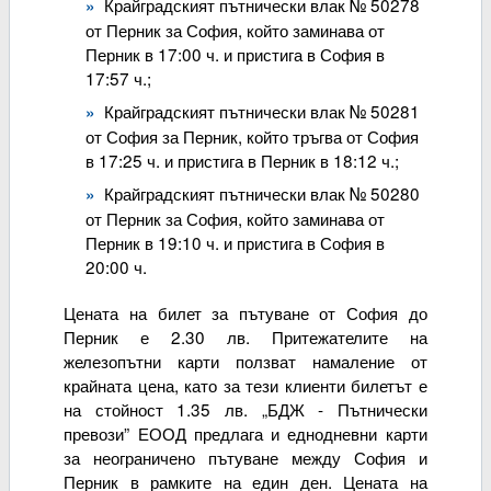
Крайградският пътнически влак № 50278
от Перник за София, който заминава от
Перник в 17:00 ч. и пристига в София в
17:57 ч.;
Крайградският пътнически влак № 50281
от София за Перник, който тръгва от София
в 17:25 ч. и пристига в Перник в 18:12 ч.;
Крайградският пътнически влак № 50280
от Перник за София, който заминава от
Перник в 19:10 ч. и пристига в София в
20:00 ч.
Цената на билет за пътуване от София до
Перник е 2.30 лв. Притежателите на
железопътни карти ползват намаление от
крайната цена, като за тези клиенти билетът е
на стойност 1.35 лв. „БДЖ - Пътнически
превози” ЕООД предлага и еднодневни карти
за неограничено пътуване между София и
Перник в рамките на един ден. Цената на