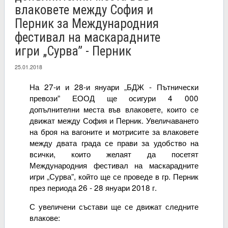
влаковете между София и
Перник за Международния
фестивал на маскарадните
игри „Сурва” - Перник
25.01.2018
На 27-и и 28-и януари „БДЖ - Пътнически
превози” ЕООД ще осигури 4 000
допълнителни места във влаковете, които се
движат между София и Перник. Увеличаването
на броя на вагоните и мотрисите за влаковете
между двата града се прави за удобство на
всички, които желаят да посетят
Международния фестивал на маскарадните
игри „Сурва”, който ще се проведе в гр. Перник
през периода 26 - 28 януари 2018 г.
С увеличени състави ще се движат следните
влакове: