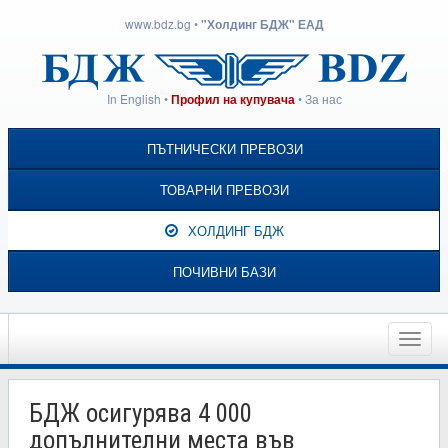
www.bdz.bg
•
"Холдинг БДЖ" ЕАД
In English
•
•
За нас
Профил на купувача
ПЪТНИЧЕСКИ ПРЕВОЗИ
ТОВАРНИ ПРЕВОЗИ
ХОЛДИНГ БДЖ
ПОЧИВНИ БАЗИ
Toggle
naviga
БДЖ осигурява 4 000
допълнителни места във