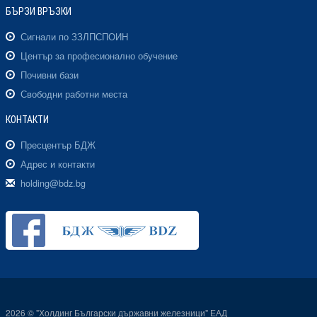
БЪРЗИ ВРЪЗКИ
Сигнали по ЗЗЛПСПОИН
Център за професионално обучение
Почивни бази
Свободни работни места
КОНТАКТИ
Пресцентър БДЖ
Адрес и контакти
holding@bdz.bg
2026 © "Холдинг Български държавни железници" ЕАД