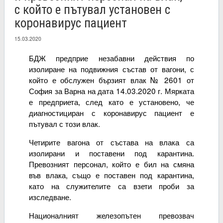
с който е пътувал установен с
коронавирус пациент
15.03.2020
БДЖ предприе незабавни действия по
изолиране на подвижния състав от вагони, с
който е обслужен бързият влак № 2601 от
София за Варна на дата 14.03.2020 г. Мярката
е предприета, след като е установено, че
диагностициран с коронавирус пациент е
пътувал с този влак.
Четирите вагона от състава на влака са
изолирани и поставени под карантина.
Превозният персонал, който е бил на смяна
във влака, също е поставен под карантина,
като на служителите са взети проби за
изследване.
Националният железопътен превозвач