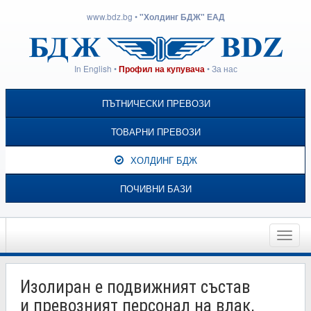
www.bdz.bg
•
"Холдинг БДЖ" ЕАД
In English
•
•
За нас
Профил на купувача
ПЪТНИЧЕСКИ ПРЕВОЗИ
ТОВАРНИ ПРЕВОЗИ
ХОЛДИНГ БДЖ
ПОЧИВНИ БАЗИ
Toggle
naviga
Изолиран е подвижният състав
и превозният персонал на влак,