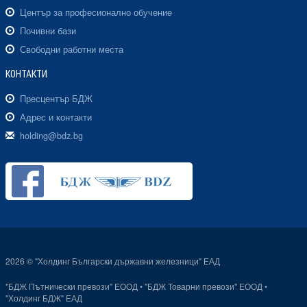
Център за професионално обучение
Почивни бази
Свободни работни места
КОНТАКТИ
Пресцентър БДЖ
Адрес и контакти
holding@bdz.bg
2026 © "Холдинг Български държавни железници" ЕАД
"БДЖ Пътнически превози" ЕООД
•
"БДЖ Товарни превози" ЕООД
•
"Холдинг БДЖ" ЕАД