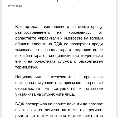
17.03.2020
Във връзка с изпълнението на мерки срещу
разпространението на коронавирус от
областните управители и кметовете на големи
общини, клиенти на БДЖ се проверяват преди
заминаване от начална гара и след пристигане
в крайна гара от специализирани медицински
екипи на областната служба с безконтактен
термометър.
Националният железопътен превозвач
призовава пътуващите за приемане с търпение
сериозността на ситуацията и спазване
указанията на служебните лица.
БДЖ препоръчва на своите клиенти да спазват
висока лична хигиена като често третират
ръцете си с мокри кърпи и дезинфектантни