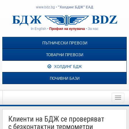
www.bdz.bg
•
"Холдинг БДЖ" ЕАД
In English
•
•
За нас
Профил на купувача
ПЪТНИЧЕСКИ ПРЕВОЗИ
ТОВАРНИ ПРЕВОЗИ
ХОЛДИНГ БДЖ
ПОЧИВНИ БАЗИ
Toggle
naviga
Клиенти на БДЖ се проверяват
с безконтактни термометри