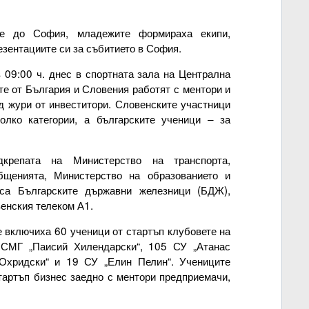
не до София, младежите формираха екипи,
езентациите си за събитието в София.
 09:00 ч. днес в спортната зала на Централна
те от България и Словения работят с ментори и
д жури от инвеститори. Словенските участници
олко категории, а българските ученици – за
.
крепата на Министерство на транспорта,
бщенията, Министерство на образованието и
 са Българските държавни железници (БДЖ),
енския телеком А1.
е включиха 60 ученици от стартъп клубовете на
 СМГ „Паисий Хилендарски“, 105 СУ „Атанас
Охридски“ и 19 СУ „Елин Пелин“. Учениците
стартъп бизнес заедно с ментори предприемачи,
.