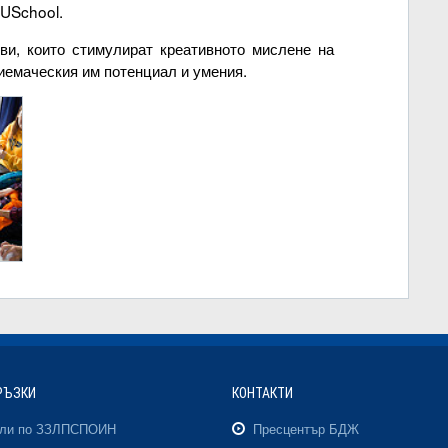
 USchool.
и, които стимулират креативното мислене на
иемаческия им потенциал и умения.
РЪЗКИ
КОНТАКТИ
али по ЗЗЛПСПОИН
Пресцентър БДЖ