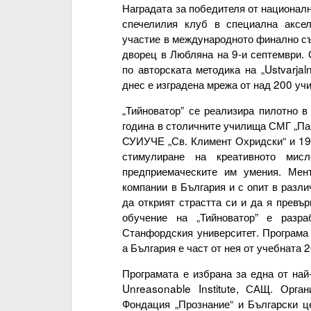
Наградата за победителя от националн
спечелилия клуб в специална аксе
участие в международното финално съ
дворец в Любляна на 9-и септември. 
по авторската методика на „Ustvarjal
днес е изградена мрежа от над 200 учи
„Тийноватор” се реализира пилотно 
година в столичните училища СМГ „Па
СУИУЧЕ „Св. Климент Охридски“ и 19
стимулиране на креативното мис
предприемаческите им умения. Мен
компании в България и с опит в разли
да открият страстта си и да я превъ
обучение на „Тийноватор” е разр
Станфордския университет. Програма 
а България е част от нея от учебната 
Програмата е избрана за една от на
Unreasonable Institute, САЩ. Орга
Фондация „Прознание“ и Български ц