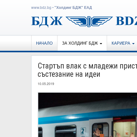
www.bdz.bg
•
"Холдинг БДЖ" ЕАД
НАЧАЛО
ЗА ХОЛДИНГ БДЖ
КАРИЕРА
Стартъп влак с младежи прист
състезание на идеи
10.05.2019