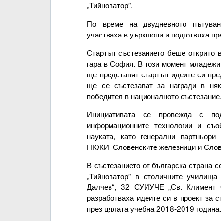
„Тийноватор”.
По време на двудневното пътува
участваха в уъркшопи и подготвяха пр
Стартъп състезанието беше открито в
гара в София. В този момент младежи
ще представят стартъп идеите си пре
ще се състезават за награди в няк
победител в националното състезание
Инициативата се провежда с под
информационните технологии и съо
науката, като генерални партньори
НКЖИ, Словенските железници и Слов
В състезанието от българска страна с
„Тийноватор” в столичните училища
Далчев“, 32 СУИУЧЕ „Св. Климент 
разработваха идеите си в проект за 
през цялата учебна 2018-2019 година