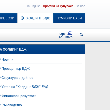
In English
•
•
За нас
Профил на купувача
ПРЕВОЗИ
ХОЛДИНГ БДЖ
ПОЧИВНИ БАЗИ
БДЖ - ФЕН КЛУБ
ТЪРСЕНЕ
А ХОЛДИНГ БДЖ
Новини
Пресцентър БДЖ
Структура и дейност
Устав на "Холдинг БДЖ" ЕАД
Финансови резултати
Ръководство