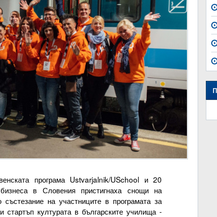
П
нската програма Ustvarjalnik/USchool и 20
 бизнеса в Словения пристигнаха снощи на
 състезание на участниците в програмата за
и стартъп културата в българските училища -