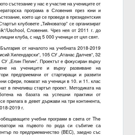
ото състезание у нас е участие на учениците от
лераторска програма в Словения през юни и
стезание, което ще се проведе в президентския
Стартъп клубовете „Тийноватор” се организират
nik“/Uschool, Словения. Чрез нея от 2011 г. до
лищни клуба, с над 5 000 ученици от цял свят.
в България от началото на учебната 2018-2019
исий Хилендарски“, 105 СУ „Атанас Далчев“, 32
 СУ „Елин Пелин“. Проектът е фокусиран върху
лене на учениците и върху развиване на
тори предприемачи от стартиращи и развити
чни сфери, помагат на ученици в 10. и 11. клас
рнат в печеливш стартъп проект. Методиката на
аботена на базата на успешни практики от
се прилага в девет държави на три континента,
2018-2019 г.
й-обещаващите учебни програми в света от The
низатори на първото по рода си събитие са
ентър по предприемачество (BEC), заедно със