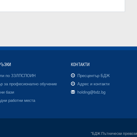
РЪЗКИ
КОНТАКТИ
али по ЗЗЛПСПОИН
Пресцентър БДЖ
р за професионално обучение
Адрес и контакти
ни бази
holding@bdz.bg
дни работни места
"БДЖ Пътнически превоз