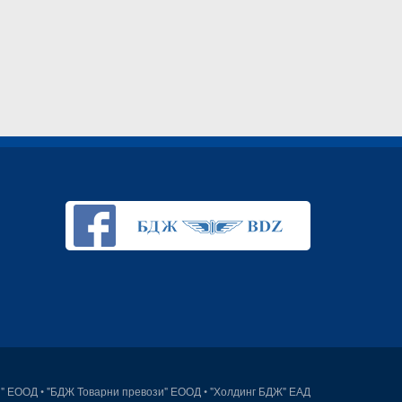
и" ЕООД
•
"БДЖ Товарни превози" ЕООД
•
"Холдинг БДЖ" ЕАД