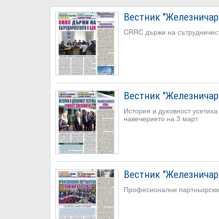
Вестник "Железничар",
CRRC държи на сътрудничес
Вестник "Железничар",
История и духовност усетих
навечерието на 3 март
Вестник "Железничар",
Професионални партньорски