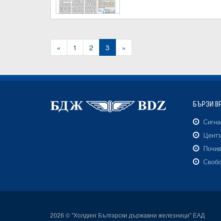
«
1
2
3
»
БЪРЗИ В
Сигн
Центъ
Почив
Свобо
2026 © "Холдинг Български държавни железници" ЕАД