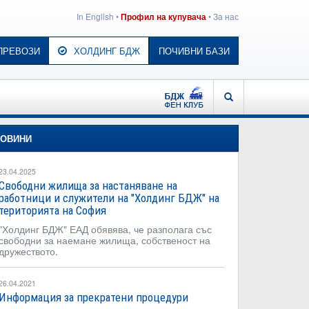
In English
•
•
За нас
Профил на купувача
ПРЕВОЗИ
ХОЛДИНГ БДЖ
ПОЧИВНИ БАЗИ
БДЖ - ФЕН КЛУБ
ТЪРСЕНЕ
ОВИНИ
23.04.2025
Свободни жилища за настаняване на
работници и служители на "Холдинг БДЖ" на
територията на София
"Холдинг БДЖ" ЕАД обявява, че разполага със
свободни за наемане жилища, собственост на
дружеството.
26.04.2021
Информация за прекратени процедури