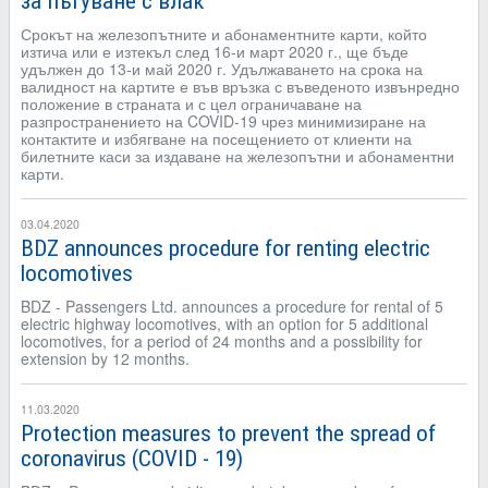
за пътуване с влак
Срокът на железопътните и абонаментните карти, който
изтича или е изтекъл след 16-и март 2020 г., ще бъде
удължен до 13-и май 2020 г. Удължаването на срока на
валидност на картите е във връзка с въведеното извънредно
положение в страната и с цел ограничаване на
разпространението на COVID-19 чрез минимизиране на
контактите и избягване на посещението от клиенти на
билетните каси за издаване на железопътни и абонаментни
карти.
03.04.2020
BDZ announces procedure for renting electric
locomotives
BDZ - Passengers Ltd. announces a procedure for rental of 5
electric highway locomotives, with an option for 5 additional
locomotives, for a period of 24 months and a possibility for
extension by 12 months.
11.03.2020
Protection measures to prevent the spread of
coronavirus (COVID - 19)