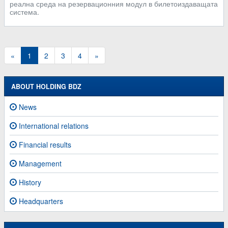
реална среда на резервационния модул в билетоиздаващата
система.
«
1
2
3
4
»
ABOUT HOLDING BDZ
News
International relations
Financial results
Management
History
Headquarters