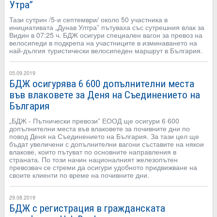
Утра”
Тази сутрин /5-и септември/ около 50 участника в
инициативата „Дунав Ултра” пътуваха със сутрешния влак за
Видин в 07:25 ч. БДЖ осигури специален вагон за превоз на
велосипеди в подкрепа на участниците в изминаването на
най-дългия туристически велосипеден маршрут в България.
05.09.2019
БДЖ осигурява 6 600 допълнителни места
във влаковете за Деня на Съединението на
България
„БДЖ - Пътнически превози” ЕООД ще осигури 6 600
допълнителни места във влаковете за почивните дни по
повод Деня на Съединението на България. За тази цел ще
бъдат увеличени с допълнителни вагони съставите на някои
влакове, които пътуват по основните направления в
страната. По този начин националният железопътен
превозвач се стреми да осигури удобното придвижване на
своите клиенти по време на почивните дни.
29.08.2019
БДЖ с регистрация в гражданската