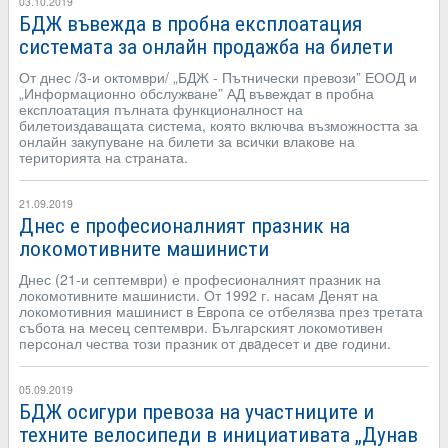
03.10.2019
БДЖ въвежда в пробна експлоатация
системата за онлайн продажба на билети
От днес /3-и октомври/ „БДЖ - Пътнически превози” ЕООД и
„Информационно обслужване” АД въвеждат в пробна
експлоатация пълната функционалност на
билетоиздаващата система, която включва възможността за
онлайн закупуване на билети за всички влакове на
територията на страната.
21.09.2019
Днес е професионалният празник на
локомотивните машинисти
Днес (21-и септември) е професионалният празник на
локомотивните машинисти. От 1992 г. насам Денят на
локомотивния машинист в Европа се отбелязва през третата
събота на месец септември. Българският локомотивен
персонал чества този празник от двaдесет и две години.
05.09.2019
БДЖ осигури превоза на участниците и
техните велосипеди в инициативата „Дунав