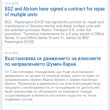
17.12.2019
BDZ and Alstom have signed a contract for repair
of multiple units
BDZ - Passengers EOOD has signed the contract for repair and
maintenance of Siemens electric and diesel multiple units with
the selected contractor Alstom Transport S.A. under the
procedure: "Technical maintenance for a 5-year period of DMUs
Series 10 and EMUs Series 30 and 31, owned by BDZ-
Passengers EOOD.
04.10.2019
Възстановява се движението на влаковете
по направлението Шумен-Варна
От 7-ми октомври /понеделник/ ще бъде възстановено
движението на четири пътнически влака, които пътуват по
направлението Шумен-Варна-Шумен и Шумен-Каспичан-
Шумен. Промените в движението на тези композиции бяха
свързани с необходимостта от осигуряване на достатъчен
брой локомотиви за обслужване на влаковете поради
съществуващия в момента постоянен недостиг на тягов
подвижен състав.