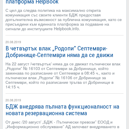
платформа HelpBook
С цел да следва политика на максимално открита
комуникация със своите клиенти БДЖ предоставя
допълнителна възможност за публична комуникация, като се
присъедини към единната платформа за подаване на
сигнали до институциите Helpbook.info.
20.08.2019
В четвъртък влак „Родопи” Септември-
Добринище-Септември няма да се движи
На 22 август /четвъртък/ няма да се движат пътнически влак
„Родопи” № 16103 от Септември за Добринище, който
заминава по разписание от Септември в 08:45 ч., както и
пътнически влак „Родопи” № 16106 от Добринище за
Септември, който по разписание тръгва от Добринище в
14:15 ч.
20.08.2019
БДЖ внедрява пълната функционалност на
новата резервационна система
От днес /20 август/ „БДЖ - Пътнически превози” ЕООД и
„Информационно обслужване” АД започват внедряването в