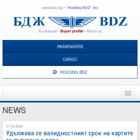
www.bdz.bg
•
"Holding BDZ" Inc
Български
•
•
About us
Buyer profile
PASSENGERS
CARGO
HOLDING BDZ
Toggle
naviga
NEWS
07.04.2020
Удължава се валидностният срок на картите