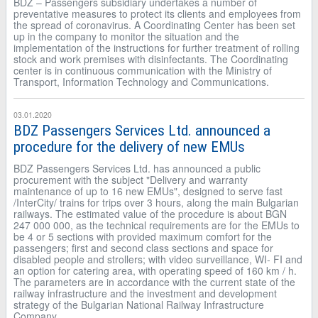
BDZ – Passengers subsidiary undertakes a number of
preventative measures to protect its clients and employees from
the spread of coronavirus. A Coordinating Center has been set
up in the company to monitor the situation and the
implementation of the instructions for further treatment of rolling
stock and work premises with disinfectants. The Coordinating
center is in continuous communication with the Ministry of
Transport, Information Technology and Communications.
03.01.2020
BDZ Passengers Services Ltd. announced a
procedure for the delivery of new EMUs
BDZ Passengers Services Ltd. has announced a public
procurement with the subject "Delivery and warranty
maintenance of up to 16 new EMUs", designed to serve fast
/InterCity/ trains for trips over 3 hours, along the main Bulgarian
railways. The estimated value of the procedure is about BGN
247 000 000, as the technical requirements are for the EMUs to
be 4 or 5 sections with provided maximum comfort for the
passengers; first and second class sections and space for
disabled people and strollers; with video surveillance, WI- FI and
an option for catering area, with operating speed of 160 km / h.
The parameters are in accordance with the current state of the
railway infrastructure and the investment and development
strategy of the Bulgarian National Railway Infrastructure
Company.