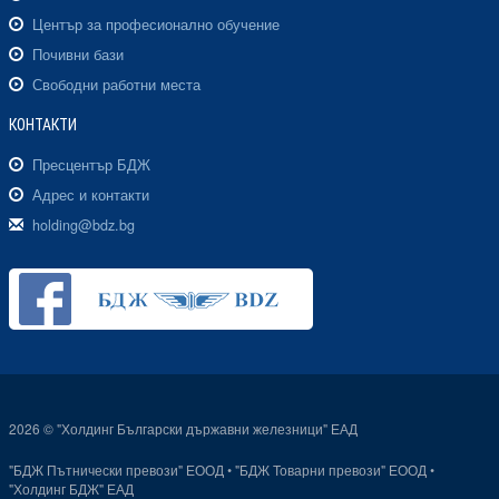
Център за професионално обучение
Почивни бази
Свободни работни места
КОНТАКТИ
Пресцентър БДЖ
Адрес и контакти
holding@bdz.bg
2026 © "Холдинг Български държавни железници" ЕАД
"БДЖ Пътнически превози" ЕООД
•
"БДЖ Товарни превози" ЕООД
•
"Холдинг БДЖ" ЕАД