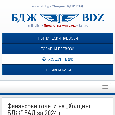
www.bdz.bg
•
"Холдинг БДЖ" ЕАД
In English
•
•
За нас
Профил на купувача
ПЪТНИЧЕСКИ ПРЕВОЗИ
ТОВАРНИ ПРЕВОЗИ
ХОЛДИНГ БДЖ
ПОЧИВНИ БАЗИ
Toggle
naviga
Финансови отчети на „Холдинг
БДЖ“ ЕАД за 2024 г.