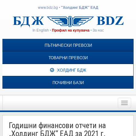
www.bdz.bg
•
"Холдинг БДЖ" ЕАД
In English
•
•
За нас
Профил на купувача
ПЪТНИЧЕСКИ ПРЕВОЗИ
ТОВАРНИ ПРЕВОЗИ
ХОЛДИНГ БДЖ
ПОЧИВНИ БАЗИ
Toggle
naviga
Годишни финансови отчети на
„Холдинг БДЖ“ ЕАД за 2021 г.