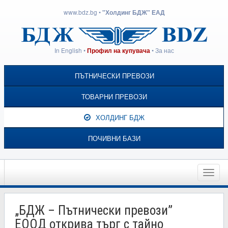
www.bdz.bg
•
"Холдинг БДЖ" ЕАД
In English
•
•
За нас
Профил на купувача
ПЪТНИЧЕСКИ ПРЕВОЗИ
ТОВАРНИ ПРЕВОЗИ
ХОЛДИНГ БДЖ
ПОЧИВНИ БАЗИ
Toggle
naviga
„БДЖ – Пътнически превози”
ЕООД открива търг с тайно