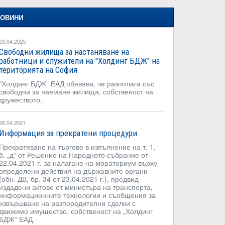
ОВИНИ
23.04.2025
Свободни жилища за настаняване на
работници и служители на "Холдинг БДЖ" на
територията на София
"Холдинг БДЖ" ЕАД обявява, че разполага със
свободни за наемане жилища, собственост на
дружеството.
26.04.2021
Информация за прекратени процедури
Прекратяване на търгове в изпълнение на т. 1,
б. „д“ от Решение на Народното събрание от
22.04.2021 г. за налагане на мораториум върху
определени действия на държавните органи
(обн. ДВ, бр. 34 от 23.04.2021 г.), предвид
издадени актове от министъра на транспорта,
информационните технологии и съобщения за
извършване на разпоредителни сделки с
движимо имущество, собственост на „Холдинг
БДЖ“ ЕАД.