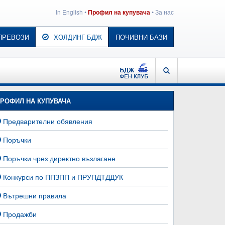
In English
•
•
За нас
Профил на купувача
ПРЕВОЗИ
ХОЛДИНГ БДЖ
ПОЧИВНИ БАЗИ
БДЖ - ФЕН КЛУБ
ТЪРСЕНЕ
РОФИЛ НА КУПУВАЧА
Предварителни обявления
Поръчки
Поръчки чрез директно възлагане
Конкурси по ППЗПП и ПРУПДТДДУК
Вътрешни правила
Продажби