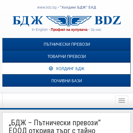
www.bdz.bg
•
"Холдинг БДЖ" ЕАД
In English
•
•
За нас
Профил на купувача
ПЪТНИЧЕСКИ ПРЕВОЗИ
ТОВАРНИ ПРЕВОЗИ
ХОЛДИНГ БДЖ
ПОЧИВНИ БАЗИ
Toggle
naviga
„БДЖ – Пътнически превози”
ЕООД открива търг с тайно