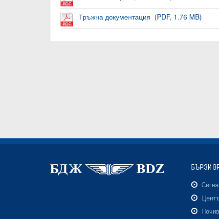
Тръжна документация (PDF, 1.76 MB)
БЪРЗИ В
Сигн
Центъ
Почив