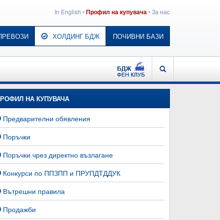
In English
•
•
За нас
Профил на купувача
ПРЕВОЗИ
ХОЛДИНГ БДЖ
ПОЧИВНИ БАЗИ
БДЖ - ФЕН КЛУБ
ТЪРСЕНЕ
РОФИЛ НА КУПУВАЧА
Предварителни обявления
Поръчки
Поръчки чрез директно възлагане
Конкурси по ППЗПП и ПРУПДТДДУК
Вътрешни правила
Продажби