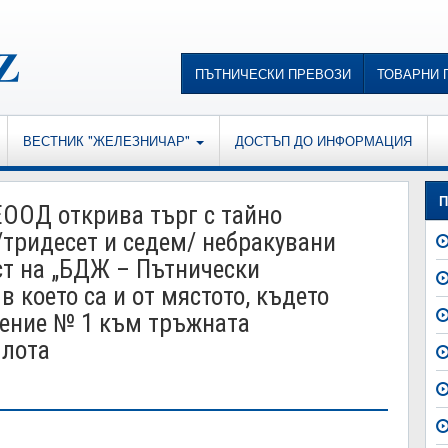
ПЪТНИЧЕСКИ ПРЕВОЗИ
ТОВАРНИ 
ВЕСТНИК "ЖЕЛЕЗНИЧАР"
ДОСТЪП ДО ИНФОРМАЦИЯ
П
ЕООД открива търг с тайно
/тридесет и седем/ небракувани
ст на „БДЖ – Пътнически
в което са и от мястото, където
жение № 1 към тръжната
 лота