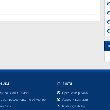
П
РЪЗКИ
КОНТАКТИ
али по ЗЗЛПСПОИН
Пресцентър БДЖ
р за професионално обучение
Адрес и контакти
ни бази
holding@bdz.bg