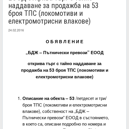
наддаване за продажба на 53
броя ТПС (локомотиви и
електромотрисни влакове)
24.02.2016
О Б Я В Л Е Н И Е
„БДЖ – Пътнически превози” ЕООД
открива търг с тайно наддаване за
продажба на 53 броя ТПС (локомотиви и
електромотрисни влакове)
/петдесет и три/
Описание на обекта – 53
броя ТПС (локомотиви и електромотрисни
влакове), собственост на „БДЖ –
Пътнически превози” ЕООД в състоянието,
в което са, описани подробно по номера и