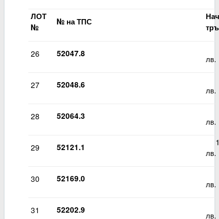
ЛОТ
На
№ на ТПС
№
тръ
78
26
52047.8
лв.
78
27
52048.6
лв.
88
28
52064.3
лв.
11
29
52121.1
лв.
88
30
52169.0
лв.
88
31
52202.9
лв.