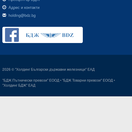
Адрес и контакти
holding@bdz.bg
2026 © "Холдинг Български държавни железници" ЕАД
"БДЖ Пътнически превози" ЕООД
•
"БДЖ Товарни превози" ЕООД
•
"Холдинг БДЖ" ЕАД