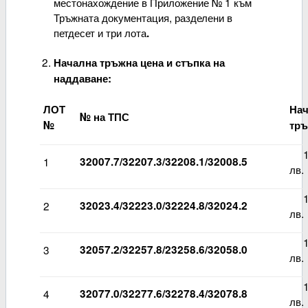
местонахождение в Приложение № 1 към
Тръжната документация, разделени в
петдесет и три лота
.
Начална тръжна цена и стъпка на
наддаване:
ЛОТ
На
№ на ТПС
№
тръ
13
1
32007.7/32207.3/32208.1/32008.5
лв.
13
2
32023.4/32223.0/32224.8/32024.2
лв.
13
3
32057.2/32257.8/23258.6/32058.0
лв.
14
4
32077.0/32277.6/32278.4/32078.8
лв.