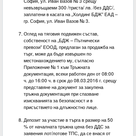
София, ул. Иван Вазов № 3 срещу
невъзвръщаеми 300 /триста/ лв. /без ДДС/,
заплатени в касата на „Холдинг БДЖ” ЕАД –
гр. София, ул. Иван Вазов № 3.
Оглед на тяговия подвижен състав,
собственост на „БДЖ – Пътнически
превози” ЕООД, предлаган за продажба на
търг, може да бъде извършен по
местонахождението му, съгласно
Приложение № 1 към Тръжната
документация, всеки работен ден от 08:00
ч. до 16:00 ч. в срок до 08.03.2016 г. срещу
представяне на документ за закупена
тръжна документация при спазване
изискванията за безопасност и в
присъствието на длъжностно лице.
Депозит за участие в търга в размер на 50
% от началната тръжна цена без ДДС за
заявения лот/лотове ТПС, да се внася от