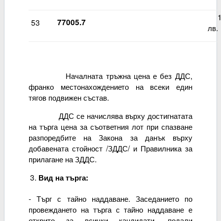
10
53
77005.7
лв.
Началната тръжна цена е без ДДС,
франко местонахождението на всеки един
тягов подвижен състав.
ДДС се начислява върху достигнатата
на търга цена за съответния лот при спазване
разпоредбите на Закона за данък върху
добавената стойност /ЗДДС/ и Правилника за
прилагане на ЗДДС.
Вид на търга:
- Търг с тайно наддаване. Заседанието по
провеждането на търга с тайно наддаване е
открито за всички кандидати, подали