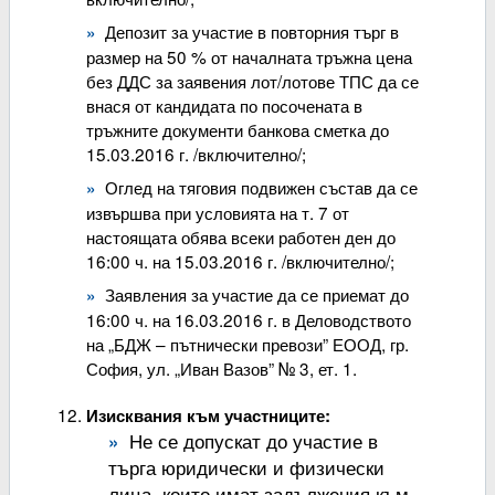
Депозит за участие в повторния търг в
размер на 50 % от началната тръжна цена
без ДДС за заявения лот/лотове ТПС да се
внася от кандидата по посочената в
тръжните документи банкова сметка до
15.03.2016 г. /включително/;
Оглед на тяговия подвижен състав да се
извършва при условията на т. 7 от
настоящата обява всеки работен ден до
16:00 ч. на 15.03.2016 г. /включително/;
Заявления за участие да се приемат до
16:00 ч. на 16.03.2016 г. в Деловодството
на „БДЖ – пътнически превози” ЕООД, гр.
София, ул. „Иван Вазов” № 3, ет. 1.
Изисквания към участниците:
Не се допускат до участие в
търга юридически и физически
лица, които имат задължения към