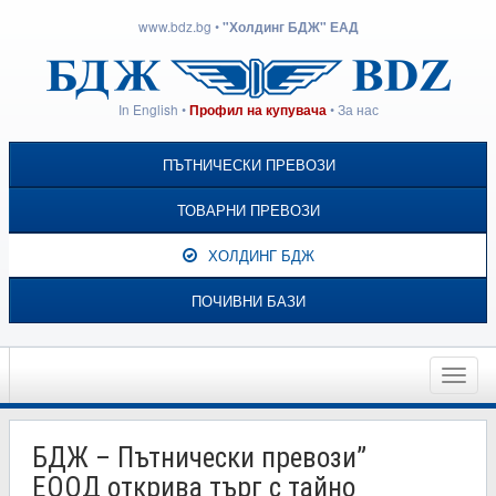
www.bdz.bg
•
"Холдинг БДЖ" ЕАД
In English
•
•
За нас
Профил на купувача
ПЪТНИЧЕСКИ ПРЕВОЗИ
ТОВАРНИ ПРЕВОЗИ
ХОЛДИНГ БДЖ
ПОЧИВНИ БАЗИ
Toggle
naviga
БДЖ – Пътнически превози”
ЕООД открива търг с тайно