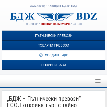
www.bdz.bg
•
"Холдинг БДЖ" ЕАД
In English
•
•
За нас
Профил на купувача
ПЪТНИЧЕСКИ ПРЕВОЗИ
ТОВАРНИ ПРЕВОЗИ
ХОЛДИНГ БДЖ
ПОЧИВНИ БАЗИ
Toggle
naviga
„БДЖ – Пътнически превози“
ЕООД открива търг с тайно