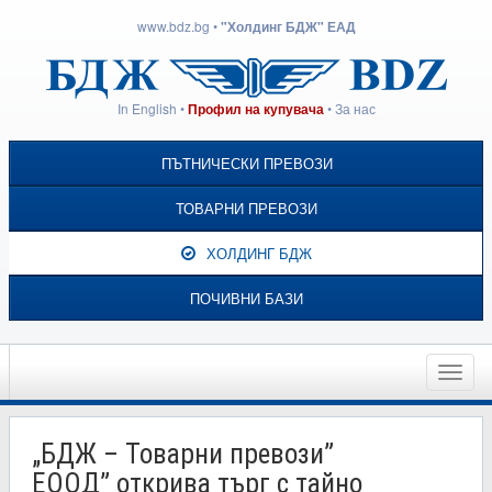
www.bdz.bg
•
"Холдинг БДЖ" ЕАД
In English
•
•
За нас
Профил на купувача
ПЪТНИЧЕСКИ ПРЕВОЗИ
ТОВАРНИ ПРЕВОЗИ
ХОЛДИНГ БДЖ
ПОЧИВНИ БАЗИ
Toggle
naviga
„БДЖ – Товарни превози”
ЕООД” открива търг с тайно