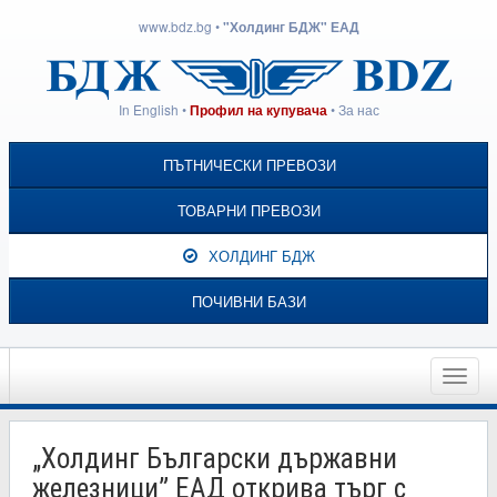
www.bdz.bg
•
"Холдинг БДЖ" ЕАД
In English
•
•
За нас
Профил на купувача
ПЪТНИЧЕСКИ ПРЕВОЗИ
ТОВАРНИ ПРЕВОЗИ
ХОЛДИНГ БДЖ
ПОЧИВНИ БАЗИ
Toggle
naviga
„Холдинг Български държавни
железници” ЕАД открива търг с