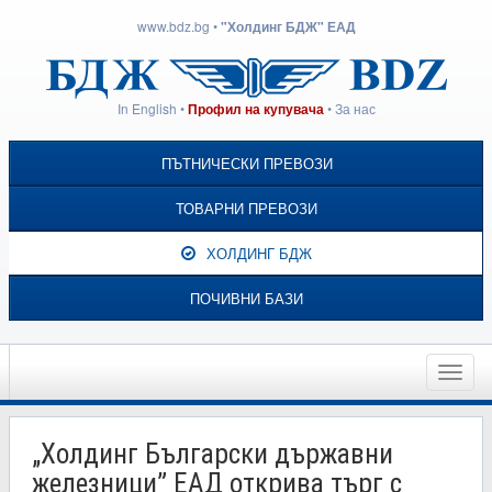
www.bdz.bg
•
"Холдинг БДЖ" ЕАД
In English
•
•
За нас
Профил на купувача
ПЪТНИЧЕСКИ ПРЕВОЗИ
ТОВАРНИ ПРЕВОЗИ
ХОЛДИНГ БДЖ
ПОЧИВНИ БАЗИ
Toggle
naviga
„Холдинг Български държавни
железници” ЕАД открива търг с