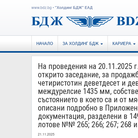
www.bdz.bg
•
"Холдинг БДЖ" ЕАД
НАЧАЛО
ЗА ХОЛДИНГ БДЖ
КАРИЕРА
На проведения на 20.11.2025 г
открито заседание, за продажб
четиристотин деветдесет и дев
междурелсие 1435 мм, собстве
състоянието в което са и от м
описани подробно в Приложен
документация, разделени в 14
лотове №№ 265; 266; 267; 268 и
21.11.2025