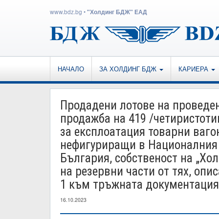
www.bdz.bg
•
"Холдинг БДЖ" ЕАД
НАЧАЛО
ЗА ХОЛДИНГ БДЖ
КАРИЕРА
Продадени лотове на проведен
продажба на 419 /четиристоти
за експлоатация товарни вагон
нефигуриращи в Националния 
България, собственост на „Хо
на резервни части от тях, оп
1 към тръжната документация,
16.10.2023