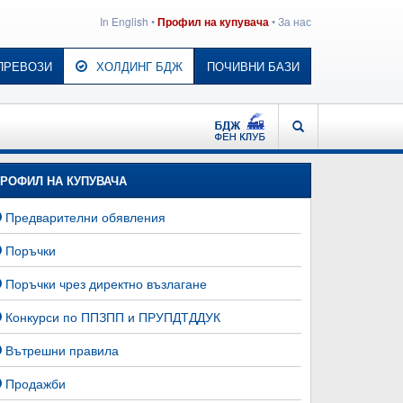
In English
•
•
За нас
Профил на купувача
ПРЕВОЗИ
ХОЛДИНГ БДЖ
ПОЧИВНИ БАЗИ
БДЖ - ФЕН КЛУБ
ТЪРСЕНЕ
РОФИЛ НА КУПУВАЧА
Предварителни обявления
Поръчки
Поръчки чрез директно възлагане
Конкурси по ППЗПП и ПРУПДТДДУК
Вътрешни правила
Продажби