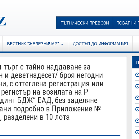
ПЪТНИЧЕСКИ ПРЕВОЗИ
ТОВАРНИ 
ВЕСТНИК "ЖЕЛЕЗНИЧАР"
ДОСТЪП ДО ИНФОРМАЦИЯ
П
 търг с тайно наддаване за
н и деветнадесет/ броя негодни
и, с оттеглена регистрация или
регистър на возилата на Р
лдинг БДЖ” ЕАД, без заделяне
исани подробно в Приложение №
 разделени в 10 лота