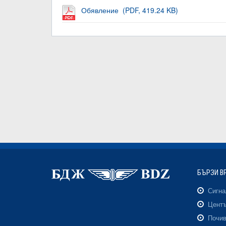
Обявление (PDF, 419.24 KB)
БЪРЗИ В
Сигн
Центъ
Почив