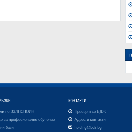
П
РЪЗКИ
КОНТАКТИ
али по ЗЗЛПСПОИН
Пресцентър БДЖ
р за професионално обучение
Адрес и контакти
ни бази
holding@bdz.bg