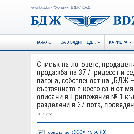
www.bdz.bg
•
"Холдинг БДЖ" ЕАД
НАЧАЛО
ЗА ХОЛДИНГ БДЖ
КАРИЕРА
Списък на лотовете, продадени
продажба на 37 /тридесет и с
вагона, собственост на „БДЖ 
състоянието в което са и от мя
описани в Приложение № 1 къ
разделени в 37 лота, проведен 
01.11.2021
обявление (DOCX, 13.56 KB)