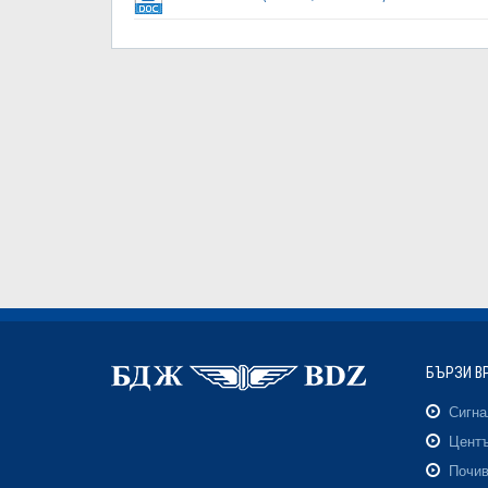
БЪРЗИ В
Сигн
Центъ
Почив