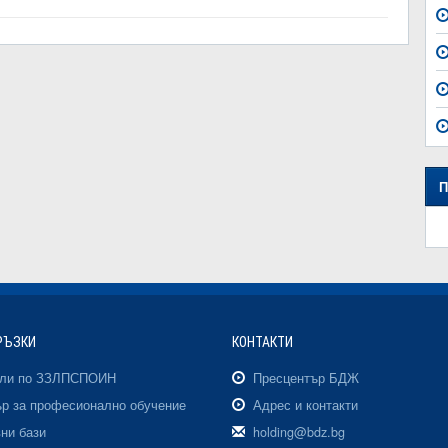
П
РЪЗКИ
КОНТАКТИ
али по ЗЗЛПСПОИН
Пресцентър БДЖ
р за професионално обучение
Адрес и контакти
ни бази
holding@bdz.bg