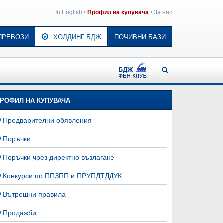
In English
•
•
За нас
Профил на купувача
ПРЕВОЗИ
ХОЛДИНГ БДЖ
ПОЧИВНИ БАЗИ
БДЖ - ФЕН КЛУБ
ТЪРСЕНЕ
РОФИЛ НА КУПУВАЧА
Предварителни обявления
Поръчки
Поръчки чрез директно възлагане
Конкурси по ППЗПП и ПРУПДТДДУК
Вътрешни правила
Продажби