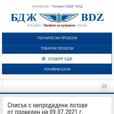
www.bdz.bg
•
"Холдинг БДЖ" ЕАД
In English
•
•
За нас
Профил на купувача
ПЪТНИЧЕСКИ ПРЕВОЗИ
ТОВАРНИ ПРЕВОЗИ
ХОЛДИНГ БДЖ
ПОЧИВНИ БАЗИ
Toggle
naviga
Списък с непродадени лотове
от проведен на 09.07.2021 г.