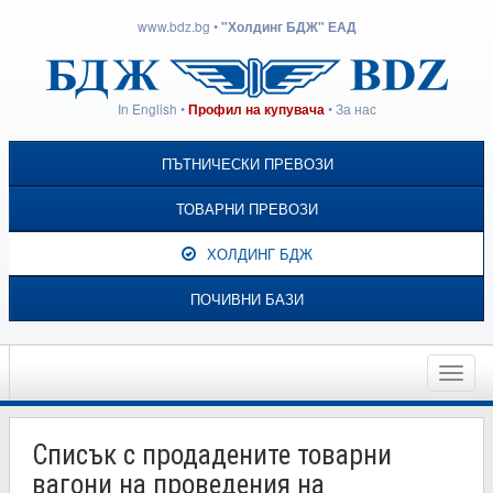
www.bdz.bg
•
"Холдинг БДЖ" ЕАД
In English
•
•
За нас
Профил на купувача
ПЪТНИЧЕСКИ ПРЕВОЗИ
ТОВАРНИ ПРЕВОЗИ
ХОЛДИНГ БДЖ
ПОЧИВНИ БАЗИ
Toggle
naviga
Списък с продадените товарни
вагони на проведения на