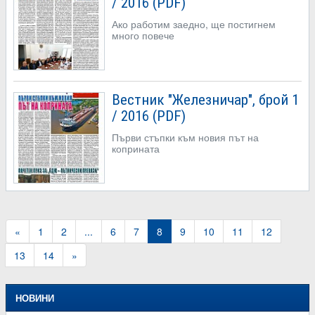
/ 2016 (PDF)
Ако работим заедно, ще постигнем
много повече
Вестник "Железничар", брой 1
/ 2016 (PDF)
Първи стъпки към новия път на
коприната
«
1
2
...
6
7
8
9
10
11
12
13
14
»
НОВИНИ