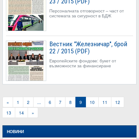
23 / 2015 (PDF)
Персоналната отговорност – част от
системата за сигурност в БДЖ
Вестник "Железничар", брой
22 / 2015 (PDF)
Европейските фондове: букет от
възможности за финансиране
«
1
2
...
6
7
8
9
10
11
12
13
14
»
НОВИНИ