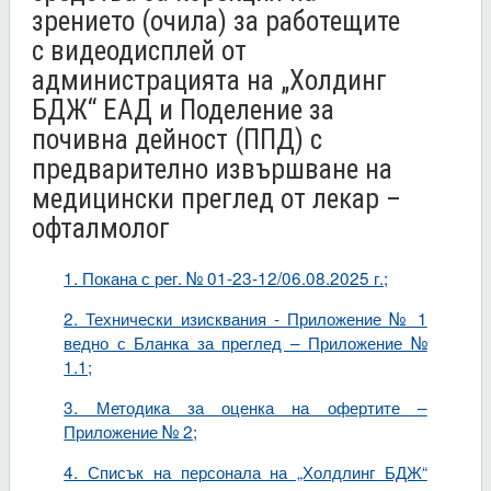
зрението (очила) за работещите
с видеодисплей от
администрацията на „Холдинг
БДЖ“ ЕАД и Поделение за
почивна дейност (ППД) с
предварително извършване на
медицински преглед от лекар –
офталмолог
1. Покана с рег. № 01-23-12/06.08.2025 г.;
2. Технически изисквания - Приложение № 1
ведно с Бланка за преглед – Приложение №
1.1;
3. Методика за оценка на офертите –
Приложение № 2;
4. Списък на персонала на „Холдлинг БДЖ“