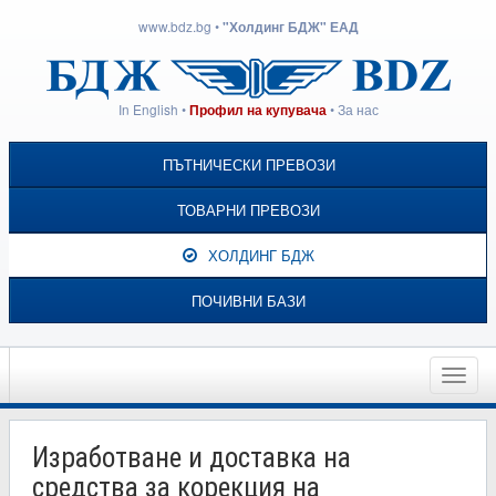
www.bdz.bg
•
"Холдинг БДЖ" ЕАД
In English
•
•
За нас
Профил на купувача
ПЪТНИЧЕСКИ ПРЕВОЗИ
ТОВАРНИ ПРЕВОЗИ
ХОЛДИНГ БДЖ
ПОЧИВНИ БАЗИ
Toggle
naviga
Изработване и доставка на
средства за корекция на