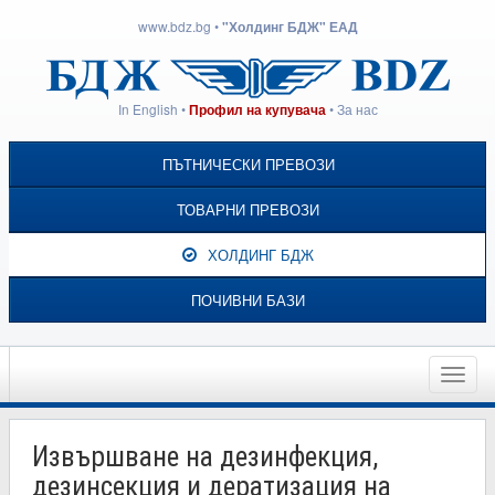
www.bdz.bg
•
"Холдинг БДЖ" ЕАД
In English
•
•
За нас
Профил на купувача
ПЪТНИЧЕСКИ ПРЕВОЗИ
ТОВАРНИ ПРЕВОЗИ
ХОЛДИНГ БДЖ
ПОЧИВНИ БАЗИ
Toggle
naviga
Извършване на дезинфекция,
дезинсекция и дератизация на