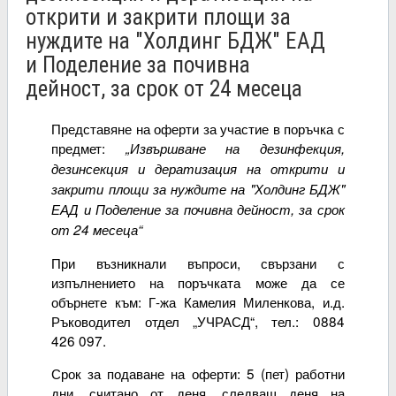
открити и закрити площи за
нуждите на "Холдинг БДЖ" ЕАД
и Поделение за почивна
дейност, за срок от 24 месеца
Представяне на оферти за участие в поръчка с
предмет:
„
Извършване на дезинфекция,
дезинсекция и дератизация на открити и
закрити площи за нуждите на "Холдинг БДЖ"
ЕАД и Поделение за почивна дейност, за срок
от 24 месеца
“
При възникнали въпроси, свързани с
изпълнението на поръчката може да се
обърнете към: Г-жа Камелия Миленкова, и.д.
Ръководител отдел „УЧРАСД“, тел.: 0884
426 097.
Срок за подаване на оферти: 5 (пет) работни
дни, считано от деня, следващ деня на