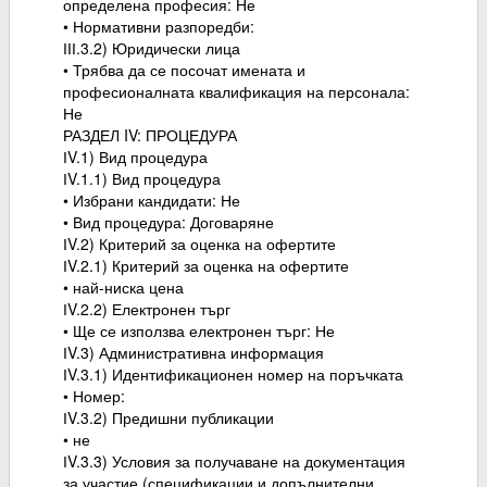
определена професия: Не
• Нормативни разпоредби:
ІІІ.3.2) Юридически лица
• Трябва да се посочат имената и
професионалната квалификация на персонала:
Не
РАЗДЕЛ IV: ПРОЦЕДУРА
ІV.1) Вид процедура
ІV.1.1) Вид процедура
• Избрани кандидати: Не
• Вид процедура: Договаряне
ІV.2) Критерий за оценка на офертите
ІV.2.1) Критерий за оценка на офертите
• най-ниска цена
ІV.2.2) Електронен търг
• Ще се използва електронен търг: Не
ІV.3) Административна информация
ІV.3.1) Идентификационен номер на поръчката
• Номер:
ІV.3.2) Предишни публикации
• не
ІV.3.3) Условия за получаване на документация
за участие (спецификации и допълнителни