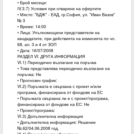
• Брой месеци:
ІV.3.7) Условия при отваряне на офертите
• Място: "БДЖ" - ЕАД, гр.София, ул. "Иван Вазов"
№ 3
• Време: 14:00
• Лица: Упълномощени представители на
кандидатите, при действията на комисията по чл.
68, ал. 3 и 4 от ЗОП
• Дата: 16/07/2008
РАЗДЕЛ VI: ДРУГА ИНФОРМАЦИЯ
VІ.1) Периодично възлагане на поръчка
• Това представлява периодично възлагане на
поръчка: Не
• Прогнозен график:
VІ.2) Поръчката е свързана с проект и/или
програма, финансирана от фондове на ЕС
• Поръчката свързана ли е с проект/програма,
финансирана от фондове на ЕС: Не
• Проект/програма:
VІ.3) Допълнителна информация
• Допълнителна информация: Решение
№.62/04.06.2008 год.