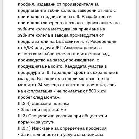
профил, издавани от производителя за
предлаганите зъбни колела, заверени от него с
оригинален подпис и печат. 6. Разработена и
оригинално заверена от завода–производител на
зъбните колела методика, за приемане на
зъбните колела в завода производител от
представители на Възложителя. 7. Референция
от БДЖ или други ЖП Администрации за
използвани зъбни колела от съответния вид,
производство на завод-производител, с
продукцията на който, Кандидата участва в
процедурата. 8. Гаранции: срок на съхранение в
склад на Възложителя преди монтаж - не по-
малък от 24 месеца от датата на доставка; срок
на експлоатация - не по-малък от 500 х.км
пробег след монтаж.
ІІІ.2.4) Запазени поръчки
• Запазени поръчки: Не
ІІІ.3) Специфични условия при обществени
поръчки за услуги
ІІІ.3.1) Изискване за определена професия
• За изпълнението на услугата се изисква