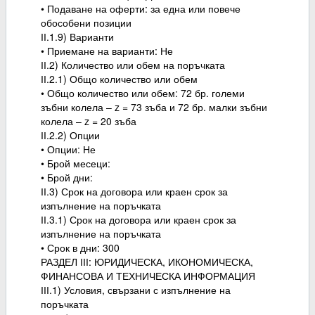
• Подаване на оферти: за една или повече
обособени позиции
ІІ.1.9) Варианти
• Приемане на варианти: Не
ІІ.2) Количество или обем на поръчката
ІІ.2.1) Общо количество или обем
• Общо количество или обем: 72 бр. големи
зъбни колела – z = 73 зъба и 72 бр. малки зъбни
колела – z = 20 зъба
ІІ.2.2) Опции
• Опции: Не
• Брой месеци:
• Брой дни:
ІІ.3) Срок на договора или краен срок за
изпълнение на поръчката
ІІ.3.1) Срок на договора или краен срок за
изпълнение на поръчката
• Срок в дни: 300
РАЗДЕЛ ІІІ: ЮРИДИЧЕСКА, ИКОНОМИЧЕСКА,
ФИНАНСОВА И ТЕХНИЧЕСКА ИНФОРМАЦИЯ
ІІІ.1) Условия, свързани с изпълнение на
поръчката