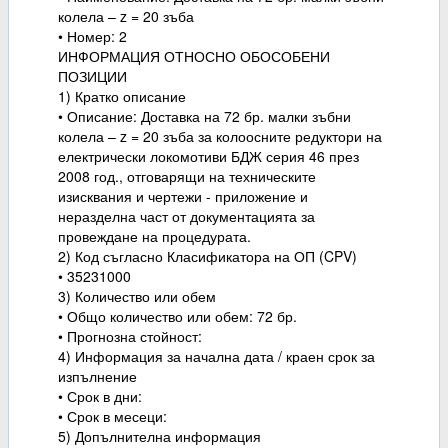
колела – z = 20 зъба
• Номер: 2
ИНФОРМАЦИЯ ОТНОСНО ОБОСОБЕНИ
ПОЗИЦИИ
1) Кратко описание
• Описание: Доставка на 72 бр. малки зъбни
колела – z = 20 зъба за колоосните редуктори на
електрически локомотиви БДЖ серия 46 през
2008 год., отговарящи на техническите
изисквания и чертежи - приложение и
неразделна част от документацията за
провеждане на процедурата.
2) Код съгласно Класификатора на ОП (CPV)
• 35231000
3) Количество или обем
• Общо количество или обем: 72 бр.
• Прогнозна стойност:
4) Информация за начална дата / краен срок за
изпълнение
• Срок в дни:
• Срок в месеци:
5) Допълнителна информация