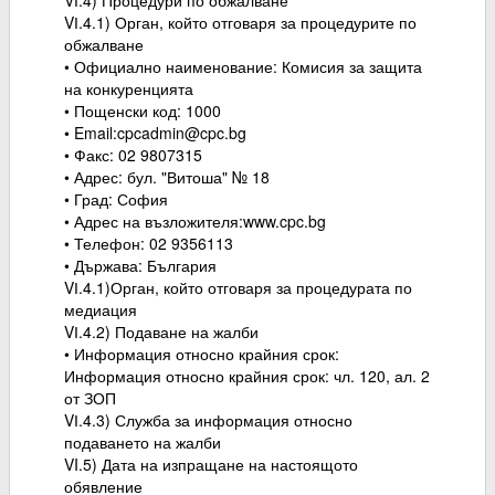
VІ.4) Процедури по обжалване
VІ.4.1) Орган, който отговаря за процедурите по
обжалване
• Официално наименование: Комисия за защита
на конкуренцията
• Пощенски код: 1000
• Email:cpcadmin@cpc.bg
• Факс: 02 9807315
• Адрес: бул. "Витоша" № 18
• Град: София
• Адрес на възложителя:www.cpc.bg
• Телефон: 02 9356113
• Държава: България
VІ.4.1)Орган, който отговаря за процедурата по
медиация
VІ.4.2) Подаване на жалби
• Информация относно крайния срок:
Информация относно крайния срок: чл. 120, ал. 2
от ЗОП
VІ.4.3) Служба за информация относно
подаването на жалби
VI.5) Дата на изпращане на настоящото
обявление