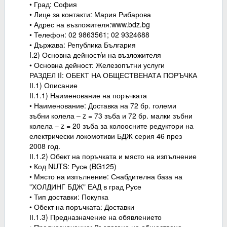
• Град: София
• Лице за контакти: Мария Рибарова
• Адрес на възложителя:www.bdz.bg
• Телефон: 02 9863561; 02 9324688
• Държава: Република България
I.2) Основна дейност/и на възложителя
• Основна дейност: Железопътни услуги
РАЗДЕЛ ІI: ОБЕКТ НА ОБЩЕСТВЕНАТА ПОРЪЧКА
ІІ.1) Описание
ІІ.1.1) Наименование на поръчката
• Наименование: Доставка на 72 бр. големи
зъбни колела – z = 73 зъба и 72 бр. малки зъбни
колела – z = 20 зъба за колоосните редуктори на
електрически локомотиви БДЖ серия 46 през
2008 год.
ІІ.1.2) Обект на поръчката и място на изпълнение
• Код NUTS: Русе (BG125)
• Място на изпълнение: Снабдителна база на
"ХОЛДИНГ БДЖ" ЕАД в град Русе
• Тип доставки: Покупка
• Обект на поръчката: Доставки
ІІ.1.3) Предназначение на обявлението