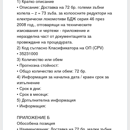
1) Кратко описание
• Описание: Доставка на 72 бр. големи зъбни
колела – z = 73 зъба. за колоосните редуктори на
електрически локомотиви БДЖ серия 46 през
2008 год., отговарящи на техническите
изисквания и чертежи - приложение и
неразделна част от документацията за
провеждане на процедурата.
2) Код съгласно Класификатора на ОП (CPV)
• 35231000
3) Количество или обем
• Прогнозна стойност:
• Общо количество или обем: 72 бр.
4) Информация за начална дата / краен срок за
изпълнение
• Срок в дни:
• Срок в месеци:
5) Допълнителна информация
• Информация:
ПРИЛОЖЕНИЕ Б
Обособена позиция
• Наименование: Доставка на 72 бр. малки зъбни