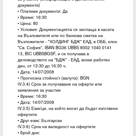
документи)
• Платими документи: Да
• Време: 16:30
• Цена: 80
• Условия: Документацията се заплаща в касата
на Възложителя или по банкова сметка на
Възложителя - "ХОЛДИНГ БДЖ" ЕАД, в ОББ, клон
"Св. София", IBAN BG36 UBBS 8002 1040 0141
13, BIC UBBSBGSF, и се получава в
деловодството на "БДЖ" - ЕАД, всеки работен
ден, от 13:30 до 16:30 ч.
• Дата: 14/07/2008
• Прогнозна стойност (валута): BGN
ІV.3.4) Срок за получаване на оферти или
заявления за участие
• Време: 16:30
• Дата: 14/07/2008
ІV.3.5) Език/ци, на който могат да бъдат изготвени
офертите
• Друг език: Български
ІV.3.6) Срок на валидност на офертите
• Брой дни: