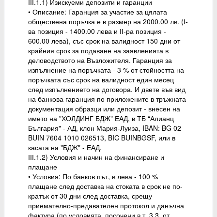
ІІІ.1.1) Изискуеми депозити и гаранции
• Описание: Гаранция за участие за цялата
обществена поръчка е в размер на 2000.00 лв. (І-
ва позиция - 1400.00 лева и ІІ-ра позиция -
600.00 лева), със срок на валидност 150 дни от
крайния срок за подаване на заявленията в
деловодството на Възложителя. Гаранция за
изпълнение на поръчката - 3 % от стойността на
поръчката със срок на валидност един месец
след изпълнението на договора. И двете във вид
на банкова гаранция по приложените в тръжната
документация образци или депозит - внесен на
името на "ХОЛДИНГ БДЖ" ЕАД, в ТБ “Алианц
България" - АД, клон Мария-Луиза, IBAN: BG 02
BUIN 7604 1010 026513, BIC BUINBGSF, или в
касата на "БДЖ" - ЕАД.
ІІІ.1.2) Условия и начин на финансиране и
плащане
• Условия: По банков път, в лева - 100 %
плащане след доставка на стоката в срок не по-
кратък от 30 дни след доставка, срещу
приемателно-предавателен протокол и данъчна
фактура (по условията, посочени в т. 3.3. от