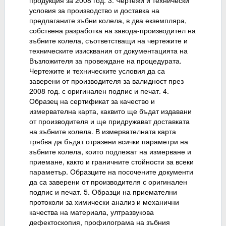
продукция за 2008 год. 3. Чертежи и технически
условия за производство и доставка на
предлаганите зъбни колела, в два екземпляра,
собствена разработка на завода-производител на
зъбните колела, съответстващи на чертежите и
техническите изисквания от документацията на
Възложителя за провеждане на процедурата.
Чертежите и техническите условия да са
заверени от производителя за валидност през
2008 год. с оригинален подпис и печат. 4.
Образец на сертификат за качество и
измервателна карта, каквито ще бъдат издавани
от производителя и ще придружават доставката
на зъбните колела. В измервателната карта
трябва да бъдат отразени всички параметри на
зъбните колела, които подлежат на измерване и
приемане, както и граничните стойности за всеки
параметър. Образците на посочените документи
да са заверени от производителя с оригинален
подпис и печат. 5. Образци на приемателни
протоколи за химически анализ и механични
качества на материала, ултразвукова
дефектоскопия, профилограма на зъбния