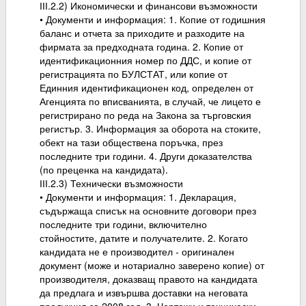
ІІІ.2.2) Икономически и финансови възможности
• Документи и информация: 1. Копие от годишния
баланс и отчета за приходите и разходите на
фирмата за предходната година. 2. Копие от
идентификационния номер по ДДС, и копие от
регистрацията по БУЛСТАТ, или копие от
Единния идентификационен код, определен от
Агенцията по вписванията, в случай, че лицето е
регистрирано по реда на Закона за търговския
регистър. 3. Информация за оборота на стоките,
обект на тази обществена поръчка, през
последните три години. 4. Други доказателства
(по преценка на кандидата).
ІІІ.2.3) Технически възможности
• Документи и информация: 1. Декларация,
съдържаща списък на основните договори през
последните три години, включително
стойностите, датите и получателите. 2. Когато
кандидата не е производител - оригинален
документ (може и нотариално заверено копие) от
производителя, доказващ правото на кандидата
да предлага и извършва доставки на неговата