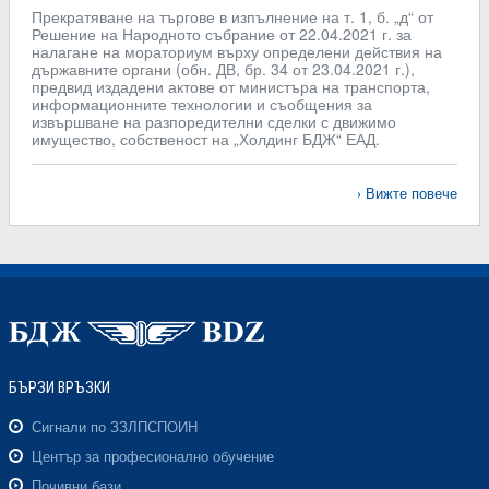
Прекратяване на търгове в изпълнение на т. 1, б. „д“ от
Решение на Народното събрание от 22.04.2021 г. за
налагане на мораториум върху определени действия на
държавните органи (обн. ДВ, бр. 34 от 23.04.2021 г.),
предвид издадени актове от министъра на транспорта,
информационните технологии и съобщения за
извършване на разпоредителни сделки с движимо
имущество, собственост на „Холдинг БДЖ“ ЕАД.
Вижте повече
БЪРЗИ ВРЪЗКИ
Сигнали по ЗЗЛПСПОИН
Център за професионално обучение
Почивни бази