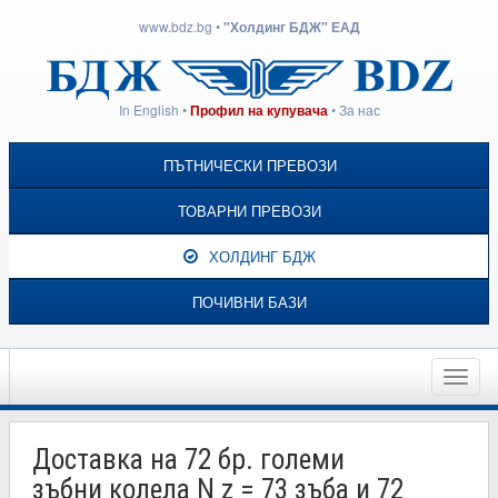
www.bdz.bg
•
"Холдинг БДЖ" ЕАД
In English
•
•
За нас
Профил на купувача
ПЪТНИЧЕСКИ ПРЕВОЗИ
ТОВАРНИ ПРЕВОЗИ
ХОЛДИНГ БДЖ
ПОЧИВНИ БАЗИ
Toggle
naviga
Доставка на 72 бр. големи
зъбни колела N z = 73 зъба и 72