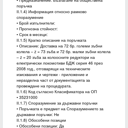
• Предназначение: Възлагане на обществена
поръчка
ІІ.1.4) Информация относно рамково
споразумение
• Брой изпълнители:
• Прогнозна стойност:
• Срок в месеци:
ІІ.1.5) Кратко описание на поръчката
• Описание: Доставка на 72 бр. големи зъбни
колела – z = 73 зъба и 72 бр. малки зъбни колела
– z = 20 зъба за колоосните редуктори на
електрически локомотиви БДЖ серия 46 през
2008 год., отговарящи на техническите
изисквания и чертежи - приложение и
неразделна част от документацията за
провеждане на процедурата.
ІІ.1.6) Код съгласно Класификатора на ОП
• 35231000
ІІ.1.7) Споразумение за държавни поръчки
• Поръчката е предмет на Споразумението за
държавни поръчки: Не
ІІ.1.8) Обособени позиции
• Обособени позиции: Да