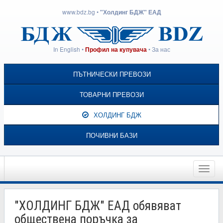
www.bdz.bg
•
"Холдинг БДЖ" ЕАД
In English
•
•
За нас
Профил на купувача
ПЪТНИЧЕСКИ ПРЕВОЗИ
ТОВАРНИ ПРЕВОЗИ
ХОЛДИНГ БДЖ
ПОЧИВНИ БАЗИ
Toggle
naviga
"ХОЛДИНГ БДЖ" ЕАД обявяват
обществена поръчка за