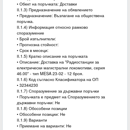
• Обект на поръчката: Доставки
ІІ.1.3) Предназначение на обявлението
• Предназначение: Възлагане на обществена
поръчка.
ІІ.1.4) Информация относно рамково
споразумение
• Брой изпълнители:
• Прогнозна стойност:
• Срок в месеци:
ІІ.1.5) Кратко описание на поръчката
• Описание: Доставка на "Радиостанции за
електрически магистрални локомотиви, серия
46.00" - тип MESA 23-02 - 12 броя.
ІІ.1.6) Код съгласно Класификатора на ОП
• 32344230
ІІ.1.7) Споразумение за държавни поръчки
• Поръчката е предмет на Споразумението за
държавни поръчки: Не
ІІ.1.8) Обособени позиции
• Обособени позиции: Не
ІІ.1.9) Варианти
• Приемане на варианти: Не