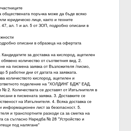
 участниците
на обществената поръчка може да бъде всяко
ли юридическо лице, както и техните
47, ал. 1 и ал. 5 от ЗОП, подробно описани в
ожности
одробно описани в образеца на офертата
 Кандидатите за доставка на кислород, ацетилен
 обявено количество от съответния вид. 2.
яне на писмена заявка от Възложителя /писмо,
до 5 работни дни от датата на заявката.
ва количеството кислород, ацетилен и
съответното поделение на "ХОЛДИНГ БДЖ" ЕАД,
№ 2. Количествата се доставят от Изпълнителя в
сани в писмената заявка. 3. Доставките се
бственост на Изпълнителя. 4. Всяка доставка се
и информационен лист за безопасност. 5.
теля и транспортните разходи са за сметка на
та са съгласно Наредба № 28 "Устройство и
отещи под налягане"