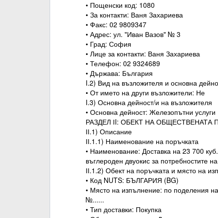
• Пощенски код: 1080
• За контакти: Ваня Захариева
• Факс: 02 9809347
• Адрес: ул. "Иван Вазов" № 3
• Град: София
• Лице за контакти: Ваня Захариева
• Телефон: 02 9324689
• Държава: България
I.2) Вид на възложителя и основна дейн
• От името на други възложители: Не
I.3) Основна дейност/и на възложителя
• Основна дейност: Железопътни услуги
РАЗДЕЛ ІI: ОБЕКТ НА ОБЩЕСТВЕНАТА
ІІ.1) Описание
ІІ.1.1) Наименование на поръчката
• Наименование: Доставка на 23 700 куб. 
въглероден двуокис за потребностите 
ІІ.1.2) Обект на поръчката и място на и
• Код NUTS: БЪЛГАРИЯ (BG)
• Място на изпълнение: по поделения 
№......
• Тип доставки: Покупка