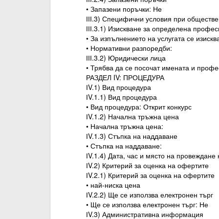
• Запазени поръчки: Не
ІІІ.3) Специфични условия при обществе
ІІІ.3.1) Изискване за определена профе
• За изпълнението на услугата се изиск
• Нормативни разпоредби:
ІІІ.3.2) Юридически лица
• Трябва да се посочат имената и проф
РАЗДЕЛ IV: ПРОЦЕДУРА
ІV.1) Вид процедура
ІV.1.1) Вид процедура
• Вид процедура: Открит конкурс
ІV.1.2) Начална тръжна цена
• Начална тръжна цена:
ІV.1.3) Стъпка на наддаване
• Стъпка на наддаване:
ІV.1.4) Дата, час и място на провеждане
ІV.2) Критерий за оценка на офертите
ІV.2.1) Критерий за оценка на офертите
• най-ниска цена
ІV.2.2) Ще се използва електронен търг
• Ще се използва електронен търг: Не
ІV.3) Административна информация