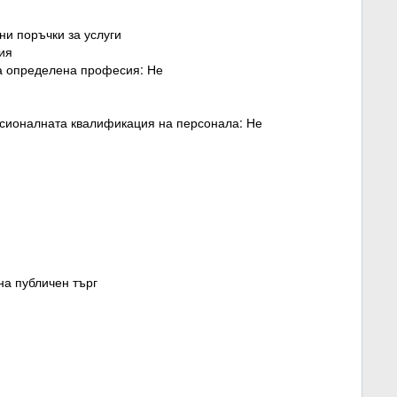
ни поръчки за услуги
сия
ва определена професия: Не
есионалната квалификация на персонала: Не
 на публичен търг