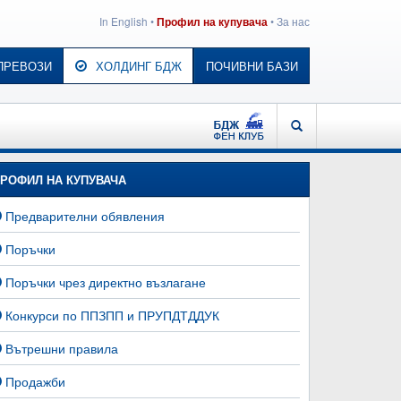
In English
•
•
За нас
Профил на купувача
ПРЕВОЗИ
ХОЛДИНГ БДЖ
ПОЧИВНИ БАЗИ
БДЖ - ФЕН КЛУБ
ТЪРСЕНЕ
РОФИЛ НА КУПУВАЧА
Предварителни обявления
Поръчки
Поръчки чрез директно възлагане
Конкурси по ППЗПП и ПРУПДТДДУК
Вътрешни правила
Продажби