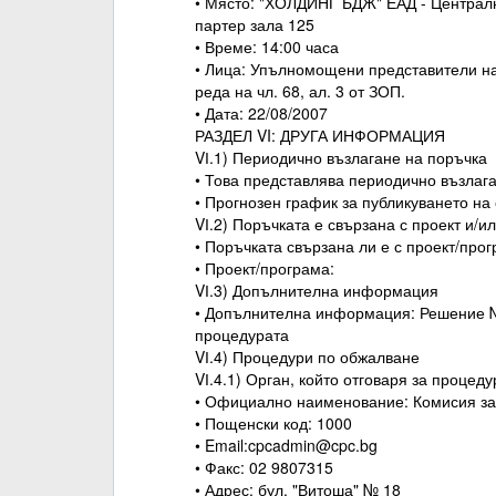
• Място: "ХОЛДИНГ БДЖ" ЕАД - Централно
партер зала 125
• Време: 14:00 часа
• Лица: Упълномощени представители на
реда на чл. 68, ал. 3 от ЗОП.
• Дата: 22/08/2007
РАЗДЕЛ VI: ДРУГА ИНФОРМАЦИЯ
VІ.1) Периодично възлагане на поръчка
• Това представлява периодично възлага
• Прогнозен график за публикуването н
VІ.2) Поръчката е свързана с проект и/
• Поръчката свързана ли е с проект/пр
• Проект/програма:
VІ.3) Допълнителна информация
• Допълнителна информация: Решение № 
процедурата
VІ.4) Процедури по обжалване
VІ.4.1) Орган, който отговаря за процед
• Официално наименование: Комисия за
• Пощенски код: 1000
• Email:cpcadmin@cpc.bg
• Факс: 02 9807315
• Адрес: бул. "Витоша" № 18