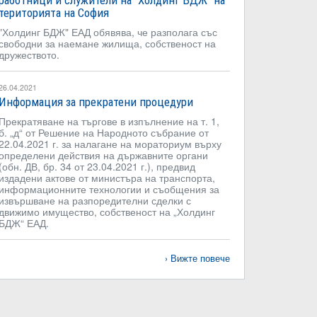
работници и служители на "Холдинг БДЖ" на
територията на София
"Холдинг БДЖ" ЕАД обявява, че разполага със
свободни за наемане жилища, собственост на
дружеството.
26.04.2021
Информация за прекратени процедури
Прекратяване на търгове в изпълнение на т. 1,
б. „д“ от Решение на Народното събрание от
22.04.2021 г. за налагане на мораториум върху
определени действия на държавните органи
(обн. ДВ, бр. 34 от 23.04.2021 г.), предвид
издадени актове от министъра на транспорта,
информационните технологии и съобщения за
извършване на разпоредителни сделки с
движимо имущество, собственост на „Холдинг
БДЖ“ ЕАД.
Вижте повече