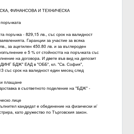
ЕСКА, ФИНАНСОВА И ТЕХНИЧЕСКА
а поръчката
та поръчка - 829,15 лв., със срок на валидност
заявленията. Гаранции за участие за всяка
лв., за ацетилен 450.80 лв. и за въглероден
 изпълнение е 5 % от стойността на поръчката със
лнение на договора. И двете във вид на депозит
ДИНГ БДЖ" ЕАД в "ОББ", кл. "Св. София",
 със срок на валидност един месец след
е и плащане
 доставка в съответното поделение на "БДЖ" -
ическо лице
пълнител кандидат е обединение на физически и/
стрира, като дружество по Търговския закон.