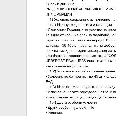
• Срок в дни: 365
РАЗДЕЛ ІІІ: ЮРИДИЧЕСКА, ИКОНОМИЧ
ИНФОРМАЦИЯ
ІІІ.1) Условия, свързани с изпълнение н
ІІІ.1.1) Изискуеми депозити и гаранции
• Описание: Гаранция за участие за цяла
150 дни от крайния срок за подаване на 
отделна позиция са- за кислород 319.95 
двуокис - 58,40 лв. Гаранцията за добро
срок на валидност един месец след изпъ
или банкова гаранция по сметка на "ХОЛ
UBBSBGSF BG36 UBBS 8002 1040 0141 13
изпълнение на договора.
ІІІ.1.2) Условия и начин на финансиран
• Условия: по банков път до 45 дни след
ЕАД.
ІІІ.1.3) Изискване за създаване на юрид
• Изискване: Когато определеният за Из
или юридически лица, следва да се реги
ІІІ.1.4) Други особени условия
• Други особени условия: Не
• Условия: