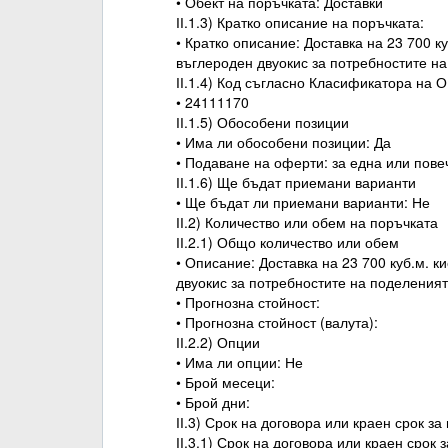
• Обект на поръчката: Доставки
ІІ.1.3) Кратко описание на поръчката:
• Кратко описание: Доставка на 23 700 ку
въглероден двуокис за потребностите 
ІІ.1.4) Код съгласно Класификатора на 
• 24111170
ІІ.1.5) Обособени позиции
• Има ли обособени позиции: Да
• Подаване на оферти: за една или пов
ІІ.1.6) Ще бъдат приемани варианти
• Ще бъдат ли приемани варианти: Не
ІІ.2) Количество или обем на поръчката
ІІ.2.1) Общо количество или обем
• Описание: Доставка на 23 700 куб.м. ки
двуокис за потребностите на поделени
• Прогнозна стойност:
• Прогнозна стойност (валута):
ІІ.2.2) Опции
• Има ли опции: Не
• Брой месеци:
• Брой дни:
ІІ.3) Срок на договора или краен срок з
ІІ.3.1) Срок на договора или краен срок