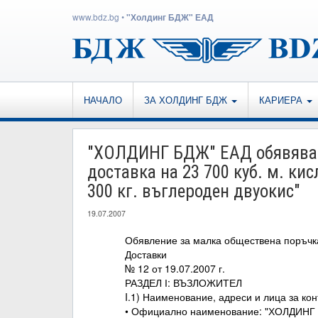
www.bdz.bg
•
"Холдинг БДЖ" ЕАД
НАЧАЛО
ЗА ХОЛДИНГ БДЖ
КАРИЕРА
"ХОЛДИНГ БДЖ" ЕАД обявяват
доставка на 23 700 куб. м. кис
300 кг. въглероден двуокис"
19.07.2007
Обявление за малка обществена поръчк
Доставки
№ 12 от 19.07.2007 г.
РАЗДЕЛ І: ВЪЗЛОЖИТЕЛ
I.1) Наименование, адреси и лица за кон
• Официално наименование: "ХОЛДИНГ