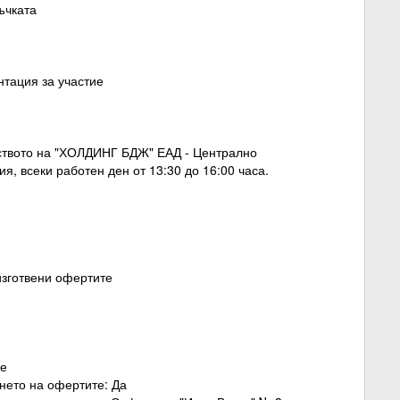
ъчката
нтация за участие
одството на "ХОЛДИНГ БДЖ" ЕАД - Централно
ия, всеки работен ден от 13:30 до 16:00 часа.
 изготвени офертите
те
янето на офертите: Да