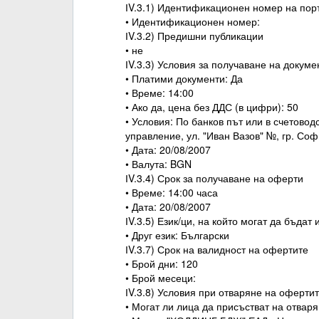
ІV.3.1) Идентификационен номер на пор
• Идентификационен номер:
ІV.3.2) Предишни публикации
• не
ІV.3.3) Условия за получаване на докуме
• Платими документи: Да
• Време: 14:00
• Ако да, цена без ДДС (в цифри): 50
• Условия: По банков път или в счетов
управление, ул. "Иван Вазов" №, гр. Соф
• Дата: 20/08/2007
• Валута: BGN
ІV.3.4) Срок за получаване на оферти
• Време: 14:00 часа
• Дата: 20/08/2007
ІV.3.5) Език/ци, на който могат да бъдат
• Друг език: Български
ІV.3.7) Срок на валидност на офертите
• Брой дни: 120
• Брой месеци:
ІV.3.8) Условия при отваряне на оферти
• Могат ли лица да присъстват на отвар