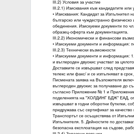
ІІІ.2) Условия за участие
ІІІ.2.1) Изисквания към кандидатите или
• Изисквания: Кандидат за Изпълнител 
българско или чуждестранно физическо и
обединения. Изискуеми документи по чл. 
образец-оферта към документацията.
ІІІ.2.2) Икономически и финансови възм
• Изискуеми документи и информация: п
ІІІ.2.3) Технически възможности
• Изискуеми документи и информация: 1.
и въглероден двуокис участват за цялото
Доставките се извършват след представ
телекс или факс/ и се изпълняват в срок 
Писмената заявка на Възложителя включ
въглероден двуокис за получаване до 
съгласно Приложение № 1 и Приложение 
поделенията на "ХОЛДИНГ БДЖ" ЕАД, опи
извършват в годни оборотни бутилки, со
придружава със сертификат за качество 
Транспортът се осъществява от Изпълни
Изпълнителя. 5. Дейностите по доставка
безопасна експлоатация на съдове, раб
ІІІ.2.4) Запазени поръчки