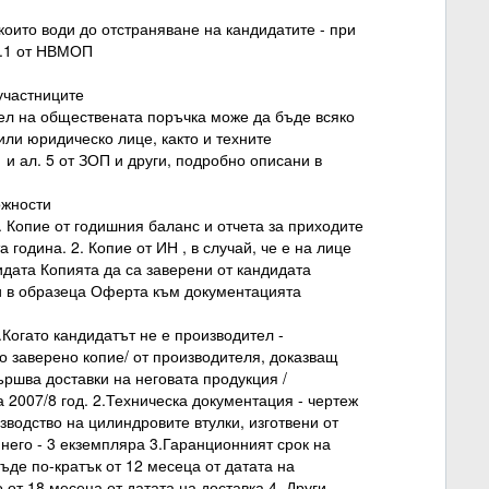
които води до отстраняване на кандидатите - при
л.1 от НВМОП
 участниците
тел на обществената поръчка може да бъде всяко
ли юридическо лице, както и техните
 и ал. 5 от ЗОП и други, подробно описани в
ожности
 Копие от годишния баланс и отчета за приходите
 година. 2. Копие от ИН , в случай, че е на лице
дата Копията да са заверени от кандидата
и в образеца Оферта към документацията
Когато кандидатът не е производител -
о заверено копие/ от производителя, доказващ
ършва доставки на неговата продукция /
 2007/8 год. 2.Техническа документация - чертеж
зводство на цилиндровите втулки, изготвени от
него - 3 екземпляра 3.Гаранционният срок на
ъде по-кратък от 12 месеца от датата на
 от 18 месеца от датата на доставка 4. Други