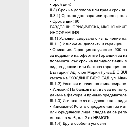
• Брой дни:
ІІ.3) Срок на договора или краен срок з
ІІ.3.1) Срок на договора или краен срок
• Срок в дни: 60
РАЗДЕЛ ІІІ: ЮРИДИЧЕСКА, ИКОНОМИЧ
ИНФОРМАЦИЯ
ІІІ.1) Условия, свързани с изпълнение н
ІІІ.1.1) Изискуеми депозити и гаранции
• Описание: Гаранция за участие -900 лв
за подаване на офертите Гаранция за из
поръчката, със срок на валидност един 
вид на депозит или банкова гаранция п
България" АД, клон Мария Луиза,BIC BU
касата на "ХОЛДИНГ БДЖ" ЕАД, ул "Иван
ІІІ.1.2) Условия и начин на финансиран
• Условия: По банков път, в лева не по-
данъчна фактура и приемо-предавателе
ІІІ.1.3) Изискване за създаване на юрид
• Изискване: Когато определеният за и
или юридически лица, следва да се реги
съгласно чл.6, ал. 2 от НВМОП/
ІІІ.1.4) Други особени условия