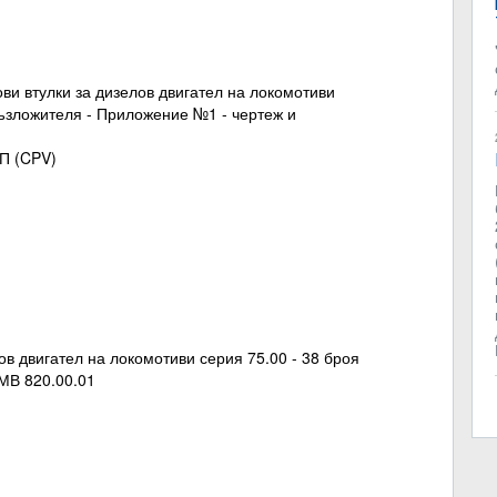
ови втулки за дизелов двигател на локомотиви
Възложителя - Приложение №1 - чертеж и
ОП (CPV)
ов двигател на локомотиви серия 75.00 - 38 броя
МВ 820.00.01