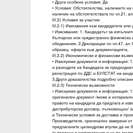
• Други особени условия: Да
• Условия: Обстоятелства, наличието на 
наличие на обстоятелствата по чл.21, а
ІІІ.2) Условия за участие
ІІІ.2.1) Изисквания към кандидатите или
• Изисквания: 1. Кандидатът за изпълни
българско или чуждестранно физическо и
обединения. 2.Декларации по чл.47, ал.1
образец- оферта към документацията.
ІІІ.2.2) Икономически и финансови възм
• Изискуеми документи и информация: 1.
и разходите на Кандидата за предходната
регистрация по ДДС и БУЛСТАТ на канди
3.Други доказателства подробно описан
ІІІ.2.3) Технически възможности
• Изискуеми документи и информация: 1.
оригинален документ /може и нотариалн
правото на кандидата да предлага и изв
дистрибуторски договор, пълномощно/ за
и Технически условия за доставка и прои
Производителя, оригинално заверени от 
предлаганите цилиндрови втулки да не б
въвеждане в експлоатация и не по-малко