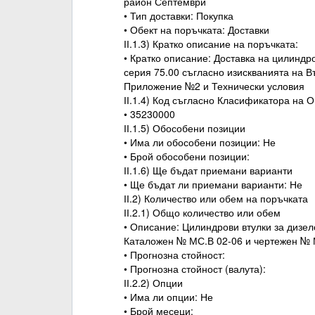
район Септември
• Тип доставки: Покупка
• Обект на поръчката: Доставки
ІІ.1.3) Кратко описание на поръчката:
• Кратко описание: Доставка на цилиндр
серия 75.00 съгласно изискванията на 
Приложение №2 и Технически условия
ІІ.1.4) Код съгласно Класификатора на 
• 35230000
ІІ.1.5) Обособени позиции
• Има ли обособени позиции: Не
• Брой обособени позиции:
ІІ.1.6) Ще бъдат приемани варианти
• Ще бъдат ли приемани варианти: Не
ІІ.2) Количество или обем на поръчката
ІІ.2.1) Общо количество или обем
• Описание: Цилиндрови втулки за дизел
Каталожен № МС.В 02-06 и чертежен № 
• Прогнозна стойност:
• Прогнозна стойност (валута):
ІІ.2.2) Опции
• Има ли опции: Не
• Брой месеци: