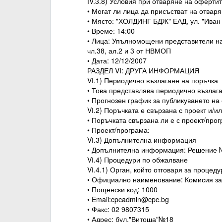
ІV.3.8) Условия при отваряне на оферти
• Могат ли лица да присъстват на отвар
• Място: "ХОЛДИНГ БДЖ" ЕАД, ул. "Иван
• Време: 14:00
• Лица: Упълномощени представители на
чл.38, ал.2 и 3 от НВМОП
• Дата: 12/12/2007
РАЗДЕЛ VI: ДРУГА ИНФОРМАЦИЯ
VІ.1) Периодично възлагане на поръчка
• Това представлява периодично възлага
• Прогнозен график за публикуването н
VІ.2) Поръчката е свързана с проект и/
• Поръчката свързана ли е с проект/пр
• Проект/програма:
VІ.3) Допълнителна информация
• Допълнителна информация: Решение №
VІ.4) Процедури по обжалване
VІ.4.1) Орган, който отговаря за процед
• Официално наименование: Комисия за
• Пощенски код: 1000
• Email:cpcadmin@cpc.bg
• Факс: 02 9807315
• Адрес: бул."Витоша"№18