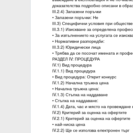
доказателства подробно описани в обр
ІІІ.2.4) Запазени поръчки
• Запазени поръчки: Не
ІІІ.3) Специфични условия при обществе
ІІІ.3.1) Изискване за определена профе
• За изпълнението на услугата се изиск
• Нормативни разпоредби:
ІІІ.3.2) Юридически лица
• Трябва да се посочат имената и проф
РАЗДЕЛ IV: ПРОЦЕДУРА
ІV.1) Вид процедура
ІV.1.1) Вид процедура
• Вид процедура: Открит конкурс
ІV.1.2) Начална тръжна цена
• Начална тръжна цена:
ІV.1.3) Стъпка на наддаване
• Стъпка на наддаване:
ІV.1.4) Дата, час и място на провеждане
ІV.2) Критерий за оценка на офертите
ІV.2.1) Критерий за оценка на офертите
• най-ниска цена
ІV.2.2) Ще се използва електронен търг