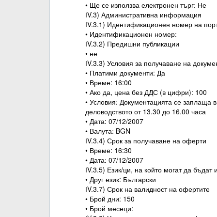
• Ще се използва електронен търг: Не
ІV.3) Административна информация
ІV.3.1) Идентификационен номер на пор
• Идентификационен номер:
ІV.3.2) Предишни публикации
• не
ІV.3.3) Условия за получаване на докуме
• Платими документи: Да
• Време: 16:00
• Ако да, цена без ДДС (в цифри): 100
• Условия: Документацията се заплаща в
деловодството от 13.30 до 16.00 часа
• Дата: 07/12/2007
• Валута: BGN
ІV.3.4) Срок за получаване на оферти
• Време: 16:30
• Дата: 07/12/2007
ІV.3.5) Език/ци, на който могат да бъдат
• Друг език: Български
ІV.3.7) Срок на валидност на офертите
• Брой дни: 150
• Брой месеци: