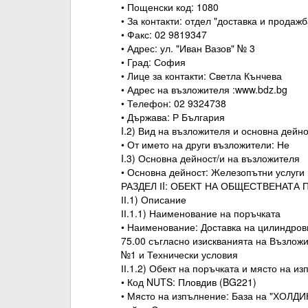
• Пощенски код: 1080
• За контакти: отдел "доставка и прода
• Факс: 02 9819347
• Адрес: ул. "Иван Вазов" № 3
• Град: София
• Лице за контакти: Светла Кънчева
• Адрес на възложителя :www.bdz.bg
• Телефон: 02 9324738
• Държава: Р България
I.2) Вид на възложителя и основна дейн
• От името на други възложители: Не
I.3) Основна дейност/и на възложителя
• Основна дейност: Железопътни услуги
РАЗДЕЛ ІI: ОБЕКТ НА ОБЩЕСТВЕНАТА
ІІ.1) Описание
ІІ.1.1) Наименование на поръчката
• Наименование: Доставка на цилиндрови
75.00 съгласно изискванията на Възлож
№1 и Технически условия
ІІ.1.2) Обект на поръчката и място на и
• Код NUTS: Пловдив (BG221)
• Място на изпълнение: База на "ХОЛДИ