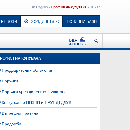
In English
•
•
За нас
Профил на купувача
ПРЕВОЗИ
ХОЛДИНГ БДЖ
ПОЧИВНИ БАЗИ
БДЖ - ФЕН КЛУБ
ТЪРСЕНЕ
РОФИЛ НА КУПУВАЧА
Предварителни обявления
Поръчки
Поръчки чрез директно възлагане
Конкурси по ППЗПП и ПРУПДТДДУК
Вътрешни правила
Продажби