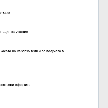
ъчката
нтация за участие
 касата на Възложителя и се получава в
 изготвени офертите