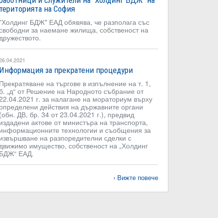
работници и служители на "Холдинг БДЖ" на
територията на София
"Холдинг БДЖ" ЕАД обявява, че разполага със
свободни за наемане жилища, собственост на
дружеството.
26.04.2021
Информация за прекратени процедури
Прекратяване на търгове в изпълнение на т. 1,
б. „д“ от Решение на Народното събрание от
22.04.2021 г. за налагане на мораториум върху
определени действия на държавните органи
(обн. ДВ, бр. 34 от 23.04.2021 г.), предвид
издадени актове от министъра на транспорта,
информационните технологии и съобщения за
извършване на разпоредителни сделки с
движимо имущество, собственост на „Холдинг
БДЖ“ ЕАД.
Вижте повече