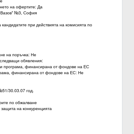
те
янето на офертите: Да
 Вазов" №3, София
 кандидатите при действията на комисията по
не на поръчка: Не
а следващи обявления:
или програма, финансирана от фондове на ЕС
ограма, финансирана от фондове на ЕС: Не
51/30.03.07 год.
урите по обжалване
 защита на конкуренцията