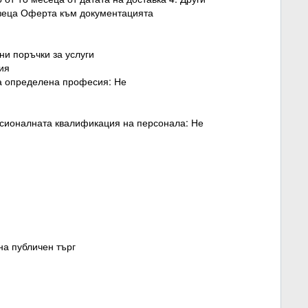
азеца Оферта към документацията
ни поръчки за услуги
сия
ва определена професия: Не
есионалната квалификация на персонала: Не
 на публичен търг