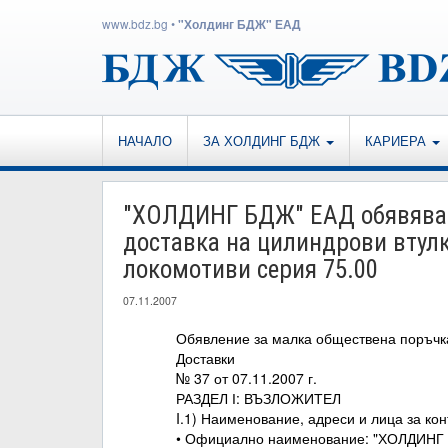
www.bdz.bg
•
"Холдинг БДЖ" ЕАД
НАЧАЛО
ЗА ХОЛДИНГ БДЖ
КАРИЕРА
"ХОЛДИНГ БДЖ" ЕАД обявяват
доставка на цилиндрови втулк
локомотиви серия 75.00
07.11.2007
Обявление за малка обществена поръчк
Доставки
№ 37 от 07.11.2007 г.
РАЗДЕЛ І: ВЪЗЛОЖИТЕЛ
I.1) Наименование, адреси и лица за кон
• Официално наименование: "ХОЛДИНГ