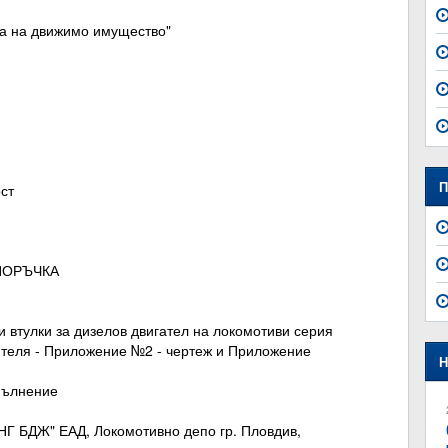
жба на движимо имущество"
П
ост
 ПОРЪЧКА
 втулки за дизелов двигател на локомотиви серия
ителя - Приложение №2 - чертеж и Приложение
Н
зпълнение
НГ БДЖ" ЕАД, Локомотивно депо гр. Пловдив,