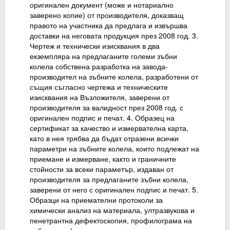
оригинален документ (може и нотариално
заверено копие) от производителя, доказващ
правото на участника да предлага и извършва
доставки на неговата продукция през 2008 год. 3.
Чертеж и технически изисквания в два
екземпляра на предлаганите големи зъбни
колела собствена разработка на завода-
производител на зъбните колела, разработени от
същия съгласно чертежа и техническите
изисквания на Възложителя, заверени от
производителя за валидност през 2008 год. с
оригинален подпис и печат. 4. Образец на
сертификат за качество и измервателна карта,
като в нея трябва да бъдат отразени всички
параметри на зъбните колела, които подлежат на
приемане и измерване, както и граничните
стойности за всеки параметър, издаван от
производителя за предлаганите зъбни колела,
заверени от него с оригинален подпис и печат. 5.
Образци на приемателни протоколи за
химически анализ на материала, ултразвукова и
пенетрантна дефектоскопия, профилограма на