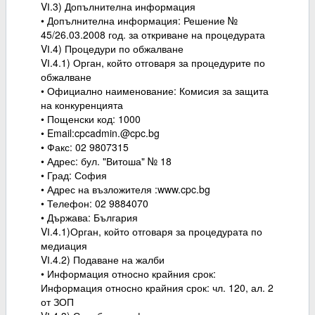
VІ.3) Допълнителна информация
• Допълнителна информация: Решение №
45/26.03.2008 год. за откриване на процедурата
VІ.4) Процедури по обжалване
VІ.4.1) Орган, който отговаря за процедурите по
обжалване
• Официално наименование: Комисия за защита
на конкуренцията
• Пощенски код: 1000
• Email:cpcadmin.@cpc.bg
• Факс: 02 9807315
• Адрес: бул. "Витоша" № 18
• Град: София
• Адрес на възложителя :www.cpc.bg
• Телефон: 02 9884070
• Държава: България
VІ.4.1)Орган, който отговаря за процедурата по
медиация
VІ.4.2) Подаване на жалби
• Информация относно крайния срок:
Информация относно крайния срок: чл. 120, ал. 2
от ЗОП