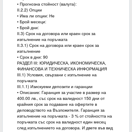
• Прогнозна стойност (валута):
ІІ.2.2) Опции
• Има ли опции: Не
• Брой месеци:
• Брой дни:
ІІ.3) Срок на договора или краен срок за
изпълнение на поръчката
ІІ.3.1) Срок на договора или краен срок за
изпълнение
• Срок в дни: 90
РАЗДЕЛ ІІІ: ЮРИДИЧЕСКА, ИКОНОМИЧЕСКА,
ФИНАНСОВА И ТЕХНИЧЕСКА ИНФОРМАЦИЯ
ІІІ.1) Условия, свързани с изпълнение на
поръчката
ІІІ.1.1) Изискуеми депозити и гаранции
• Описание: Гаранция за участие в размер на
400.00 лв., със срок на валидност 150 дни от
крайния срок за подаване на офертите в
деловодството на Възложителя. Гаранция за
изпълнение на поръчката - 3 % от стойността на
поръчката със срок на валидност един месец
след изпълнението на договора. И двете във вид