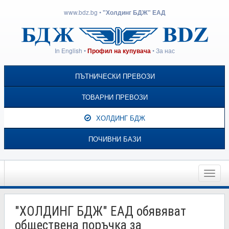
www.bdz.bg
•
"Холдинг БДЖ" ЕАД
In English
•
•
За нас
Профил на купувача
ПЪТНИЧЕСКИ ПРЕВОЗИ
ТОВАРНИ ПРЕВОЗИ
ХОЛДИНГ БДЖ
ПОЧИВНИ БАЗИ
Toggle
naviga
"ХОЛДИНГ БДЖ" ЕАД обявяват
обществена поръчка за