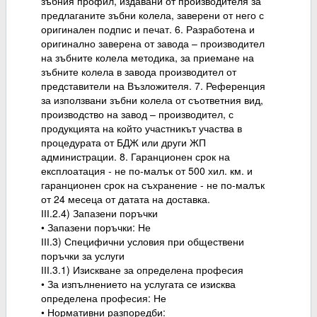
зъбния профил, издавани от производителя за
предлаганите зъбни колела, заверени от него с
оригинален подпис и печат. 6. Разработена и
оригинално заверена от завода – производител
на зъбните колела методика, за приемане на
зъбните колела в завода производител от
представители на Възложителя. 7. Референция
за използвани зъбни колела от съответния вид,
производство на завод – производител, с
продукцията на който участникът участва в
процедурата от БДЖ или други ЖП
администрации. 8. Гаранционен срок на
експлоатация - не по-малък от 500 хил. км. и
гаранционен срок на съхранение - не по-малък
от 24 месеца от датата на доставка.
ІІІ.2.4) Запазени поръчки
• Запазени поръчки: Не
ІІІ.3) Специфични условия при обществени
поръчки за услуги
ІІІ.3.1) Изискване за определена професия
• За изпълнението на услугата се изисква
определена професия: Не
• Нормативни разпоредби: