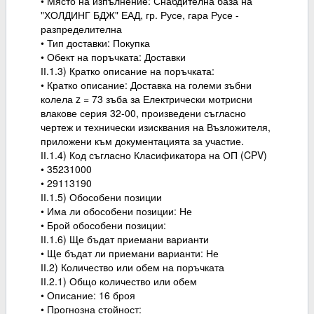
• Място на изпълнение: Снабдителна база на
"ХОЛДИНГ БДЖ" ЕАД, гр. Русе, гара Русе -
разпределителна
• Тип доставки: Покупка
• Обект на поръчката: Доставки
ІІ.1.3) Кратко описание на поръчката:
• Кратко описание: Доставка на големи зъбни
колела z = 73 зъба за Електрически мотрисни
влакове серия 32-00, произведени съгласно
чертеж и технически изисквания на Възложителя,
приложени към документацията за участие.
ІІ.1.4) Код съгласно Класификатора на ОП (CPV)
• 35231000
• 29113190
ІІ.1.5) Обособени позиции
• Има ли обособени позиции: Не
• Брой обособени позиции:
ІІ.1.6) Ще бъдат приемани варианти
• Ще бъдат ли приемани варианти: Не
ІІ.2) Количество или обем на поръчката
ІІ.2.1) Общо количество или обем
• Описание: 16 броя
• Прогнозна стойност: