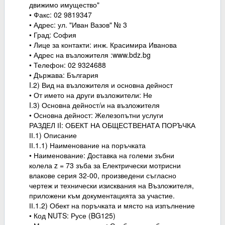
движимо имущество"
• Факс: 02 9819347
• Адрес: ул. "Иван Вазов" № 3
• Град: София
• Лице за контакти: инж. Красимира Иванова
• Адрес на възложителя :www.bdz.bg
• Телефон: 02 9324688
• Държава: България
I.2) Вид на възложителя и основна дейност
• От името на други възложители: Не
I.3) Основна дейност/и на възложителя
• Основна дейност: Железопътни услуги
РАЗДЕЛ ІI: ОБЕКТ НА ОБЩЕСТВЕНАТА ПОРЪЧКА
ІІ.1) Описание
ІІ.1.1) Наименование на поръчката
• Наименование: Доставка на големи зъбни
колела z = 73 зъба за Електрически мотрисни
влакове серия 32-00, произведени съгласно
чертеж и технически изисквания на Възложителя,
приложени към документацията за участие.
ІІ.1.2) Обект на поръчката и място на изпълнение
• Код NUTS: Русе (BG125)