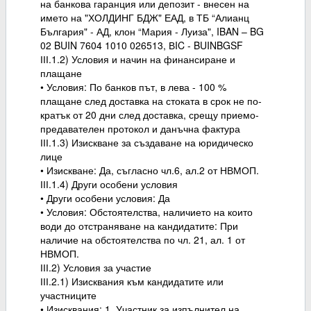
на банкова гаранция или депозит - внесен на
името на "ХОЛДИНГ БДЖ" ЕАД, в ТБ “Алианц
България" - АД, клон “Мария - Луиза", IBAN – BG
02 BUIN 7604 1010 026513, ВIC - BUINBGSF
ІІІ.1.2) Условия и начин на финансиране и
плащане
• Условия: По банков път, в лева - 100 %
плащане след доставка на стоката в срок не по-
кратък от 20 дни след доставка, срещу приемо-
предавателен протокол и данъчна фактура
ІІІ.1.3) Изискване за създаване на юридическо
лице
• Изискване: Да, съгласно чл.6, ал.2 от НВМОП.
ІІІ.1.4) Други особени условия
• Други особени условия: Да
• Условия: Обстоятелства, наличието на които
води до отстраняване на кандидатите: При
наличие на обстоятелства по чл. 21, ал. 1 от
НВМОП.
ІІІ.2) Условия за участие
ІІІ.2.1) Изисквания към кандидатите или
участниците
• Изисквания: 1. Участник за изпълнител на