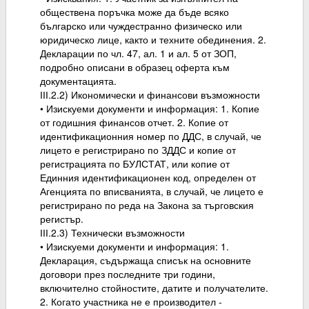
обществена поръчка може да бъде всяко
българско или чуждестранно физическо или
юридическо лице, както и техните обединения. 2.
Декларации по чл. 47, ал. 1 и ал. 5 от ЗОП,
подробно описани в образец оферта към
документацията.
ІІІ.2.2) Икономически и финансови възможности
• Изискуеми документи и информация: 1. Копие
от годишния финансов отчет. 2. Копие от
идентификационния номер по ДДС, в случай, че
лицето е регистрирано по ЗДДС и копие от
регистрацията по БУЛСТАТ, или копие от
Единния идентификационен код, определен от
Агенцията по вписванията, в случай, че лицето е
регистрирано по реда на Закона за търговския
регистър.
ІІІ.2.3) Технически възможности
• Изискуеми документи и информация: 1.
Декларация, съдържаща списък на основните
договори през последните три години,
включително стойностите, датите и получателите.
2. Когато участника не е производител -