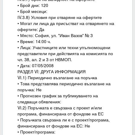
• Брой дни: 120
• Брой месеци:
ІV.3.8) Условия при отваряне на офертите
• Могат ли лица да присъстват на отварянето на
офертите: Да
• Място: София, ул. "Иван Вазов" № 3
• Време: 14:00 ч.
• Лица: Участниците или техни упълномощени
представители при действията на комисията по
чл. 38, ал. 2 и 3 от НВМОП.
• Дата: 07/05/2008
РАЗДЕЛ VI: ДРУГА ИНФОРМАЦИЯ
VІ.1) Периодично възлагане на поръчка
• Това представлява периодично възлагане на
поръчка: Не
• Прогнозен график за публикуването на
следващи обявления:
VІ.2) Поръчката е свързана с проект и/или
програма, финансирана от фондове на ЕС
• Поръчката свързана ли е с проект/програма,
финансирана от фондове на ЕС: Не
• Проект/програма: