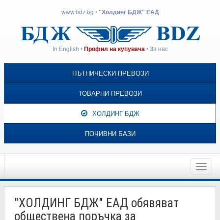
www.bdz.bg
•
"Холдинг БДЖ" ЕАД
In English
•
•
За нас
Профил на купувача
ПЪТНИЧЕСКИ ПРЕВОЗИ
ТОВАРНИ ПРЕВОЗИ
ХОЛДИНГ БДЖ
ПОЧИВНИ БАЗИ
Toggle
naviga
"ХОЛДИНГ БДЖ" ЕАД обявяват
обществена поръчка за