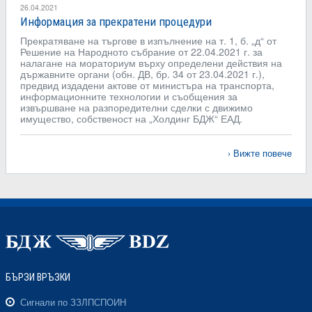
26.04.2021
Информация за прекратени процедури
Прекратяване на търгове в изпълнение на т. 1, б. „д“ от
Решение на Народното събрание от 22.04.2021 г. за
налагане на мораториум върху определени действия на
държавните органи (обн. ДВ, бр. 34 от 23.04.2021 г.),
предвид издадени актове от министъра на транспорта,
информационните технологии и съобщения за
извършване на разпоредителни сделки с движимо
имущество, собственост на „Холдинг БДЖ“ ЕАД.
Вижте повече
БЪРЗИ ВРЪЗКИ
Сигнали по ЗЗЛПСПОИН