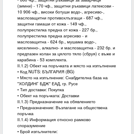
(зимни) - 170 чф., защитни ръкавици латексови -
10 906 чф., високи ботуши водо-, агресиво-,
маслозащитни противохлъзгащи - 687 чф.,
защитни гамаши от кожа - 149 чф.,
полупрестилка предна от кожа - 227 бр.,
полупрестилка предна агресиво - и
маслозащитна - 624 бр., мушама водо-,
киселинно-, алкално- и маслозащитна - 232 бр. и
предпазен колан за цялото тяло (сбруя) с въже и
карабина - 53 комплекта.
ІІ.1.2) Обект на поръчката и място на изпълнение
• Код NUTS: БЪЛГАРИЯ (BG)
• Място на изпълнение: Снабдителна база на
"ХОЛДИНГ БДЖ" ЕАД, гр. Русе
• Тип доставки: Покупка
• Обект на поръчката: Доставки
ІІ.1.3) Предназначение на обявлението
• Предназначение: Възлагане на обществена
поръчка
ІІ.1.4) Информация относно рамково
споразумение
• Брой изпълнители: