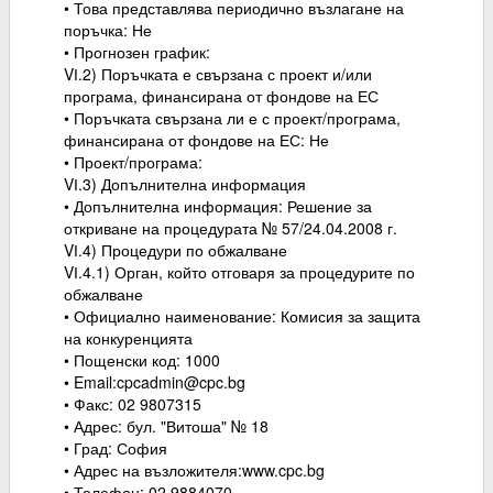
• Това представлява периодично възлагане на
поръчка: Не
• Прогнозен график:
VІ.2) Поръчката е свързана с проект и/или
програма, финансирана от фондове на ЕС
• Поръчката свързана ли е с проект/програма,
финансирана от фондове на ЕС: Не
• Проект/програма:
VІ.3) Допълнителна информация
• Допълнителна информация: Решение за
откриване на процедурата № 57/24.04.2008 г.
VІ.4) Процедури по обжалване
VІ.4.1) Орган, който отговаря за процедурите по
обжалване
• Официално наименование: Комисия за защита
на конкуренцията
• Пощенски код: 1000
• Email:cpcadmin@cpc.bg
• Факс: 02 9807315
• Адрес: бул. "Витоша" № 18
• Град: София
• Адрес на възложителя:www.cpc.bg
• Телефон: 02 9884070