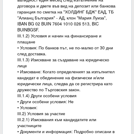
договора и двете във вид на депозит или банкова
гаранция по сметка на "ХОЛДИНГ БДЖ" ЕАД, ТБ
"Алианц България" - АД, клон "Мария Луиза",
IBAN BG 02 BUIN 7604 1010 026 513, BIC
BUINBGSF.
ІІІ.1.2) Условия и начин на финансиране и
плащане
• Условия: По банков път, не по-малко от 30 дни
след доставка.
ІІІ.1.3) Изискване за създаване на юридическо
лице
• Изискване: Когато определеният за изпълнител
кандидат е обединение на физически и/или
юридически лица, следва да се регистрира като
дружество по Търговския закон.
ІІІ.1.4) Други особени условия
• Други особени условия: Не
• Условия:
ІІІ.2) Условия за участие
ІІІ.2.1) Изисквания към кандидатите или
участниците
• Документи и информация: Подробно описани в