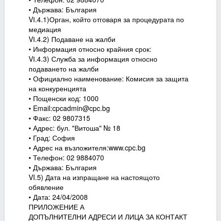
• Държава: България
VІ.4.1)Орган, който отговаря за процедурата по
медиация
VІ.4.2) Подаване на жалби
• Информация относно крайния срок:
VІ.4.3) Служба за информация относно
подаването на жалби
• Официално наименование: Комисия за защита
на конкуренцията
• Пощенски код: 1000
• Email:cpcadmin@cpc.bg
• Факс: 02 9807315
• Адрес: бул. "Витоша" № 18
• Град: София
• Адрес на възложителя:www.cpc.bg
• Телефон: 02 9884070
• Държава: България
VI.5) Дата на изпращане на настоящото
обявление
• Дата: 24/04/2008
ПРИЛОЖЕНИЕ А
ДОПЪЛНИТЕЛНИ АДРЕСИ И ЛИЦА ЗА КОНТАКТ