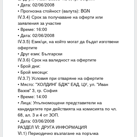
• Дата: 02/06/2008
• Прогнозна стойност (валута): BGN
ІV.3.4) Срок за получаване на оферти или
заявления за участие
• Време: 16:00
• Дата: 02/06/2008
ІV.3.5) Език/ци, на който могат да бъдат изготвени
офертите
• Друг език: Български
ІV.3.6) Срок на валидност на офертите
• Брой дни:
• Брой месеци:
ІV.3.7) Условия при отваряне на офертите
• Място: "ХОЛДИНГ БДЖ" ЕАД, ЦУ, ул. "Иван
Вазов" 3, гр. София
• Време: 14:00
• Лица: Упълномощени представители на
кандидатите при действията на комисията по чл.
68, ал. 3 и 4 от ЗОП.
• Дата: 03/06/2008
РАЗДЕЛ VI: ДРУГА ИНФОРМАЦИЯ
VІ.1) Периодично възлагане на поръчка