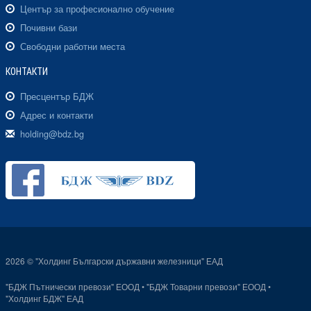
Център за професионално обучение
Почивни бази
Свободни работни места
КОНТАКТИ
Пресцентър БДЖ
Адрес и контакти
holding@bdz.bg
2026 © "Холдинг Български държавни железници" ЕАД
"БДЖ Пътнически превози" ЕООД
•
"БДЖ Товарни превози" ЕООД
•
"Холдинг БДЖ" ЕАД