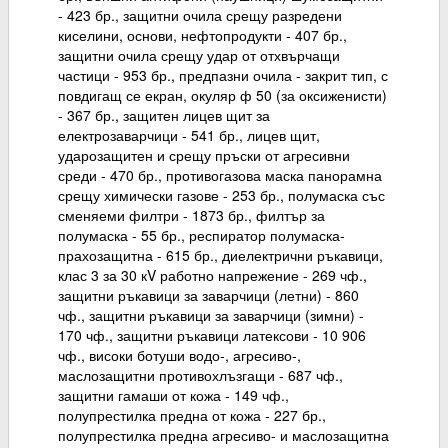
- 423 бр., защитни очила срещу разредени
киселини, основи, нефтопродукти - 407 бр.,
защитни очила срещу удар от отхвърчащи
частици - 953 бр., предпазни очила - закрит тип, с
повдигащ се екран, окуляр ф 50 (за оксиженисти)
- 367 бр., защитен лицев щит за
електрозаварчици - 541 бр., лицев щит,
ударозащитен и срещу пръски от агресивни
среди - 470 бр., противогазова маска панорамна
срещу химически газове - 253 бр., полумаска със
сменяеми филтри - 1873 бр., филтър за
полумаска - 55 бр., респиратор полумаска-
прахозащитна - 615 бр., диелектрични ръкавици,
клас 3 за 30 кV работно напрежение - 269 чф.,
защитни ръкавици за заварчици (летни) - 860
чф., защитни ръкавици за заварчици (зимни) -
170 чф., защитни ръкавици латексови - 10 906
чф., високи ботуши водо-, агресиво-,
маслозащитни противохлъзгащи - 687 чф.,
защитни гамаши от кожа - 149 чф.,
полупрестилка предна от кожа - 227 бр.,
полупрестилка предна агресиво- и маслозащитна