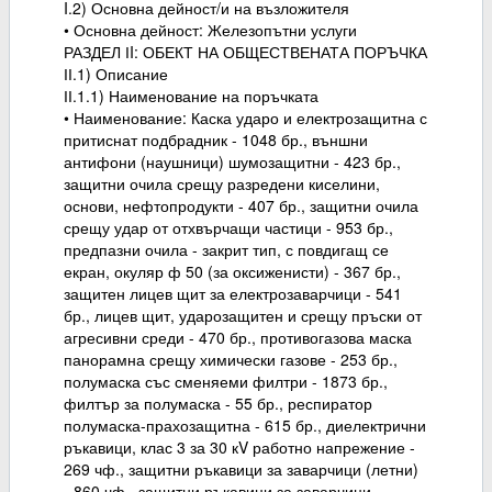
I.2) Основна дейност/и на възложителя
• Основна дейност: Железопътни услуги
РАЗДЕЛ ІI: ОБЕКТ НА ОБЩЕСТВЕНАТА ПОРЪЧКА
ІІ.1) Описание
ІІ.1.1) Наименование на поръчката
• Наименование: Каска ударо и електрозащитна с
притиснат подбрадник - 1048 бр., външни
антифони (наушници) шумозащитни - 423 бр.,
защитни очила срещу разредени киселини,
основи, нефтопродукти - 407 бр., защитни очила
срещу удар от отхвърчащи частици - 953 бр.,
предпазни очила - закрит тип, с повдигащ се
екран, окуляр ф 50 (за оксиженисти) - 367 бр.,
защитен лицев щит за електрозаварчици - 541
бр., лицев щит, ударозащитен и срещу пръски от
агресивни среди - 470 бр., противогазова маска
панорамна срещу химически газове - 253 бр.,
полумаска със сменяеми филтри - 1873 бр.,
филтър за полумаска - 55 бр., респиратор
полумаска-прахозащитна - 615 бр., диелектрични
ръкавици, клас 3 за 30 кV работно напрежение -
269 чф., защитни ръкавици за заварчици (летни)
- 860 чф., защитни ръкавици за заварчици