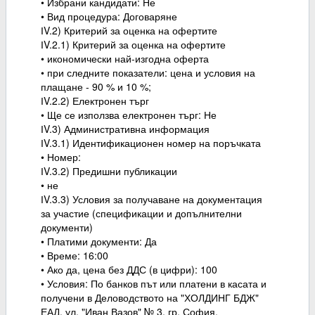
• Избрани кандидати: Не
• Вид процедура: Договаряне
ІV.2) Критерий за оценка на офертите
ІV.2.1) Критерий за оценка на офертите
• икономически най-изгодна оферта
• при следните показатели: цена и условия на
плащане - 90 % и 10 %;
ІV.2.2) Електронен търг
• Ще се използва електронен търг: Не
ІV.3) Административна информация
ІV.3.1) Идентификационен номер на поръчката
• Номер:
ІV.3.2) Предишни публикации
• не
ІV.3.3) Условия за получаване на документация
за участие (спецификации и допълнителни
документи)
• Платими документи: Да
• Време: 16:00
• Ако да, цена без ДДС (в цифри): 100
• Условия: По банков път или платени в касата и
получени в Деловодството на "ХОЛДИНГ БДЖ"
ЕАД, ул. "Иван Вазов" № 3, гр. София.