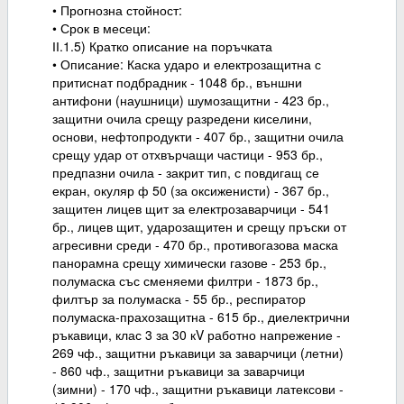
• Прогнозна стойност:
• Срок в месеци:
ІІ.1.5) Кратко описание на поръчката
• Описание: Каска ударо и електрозащитна с
притиснат подбрадник - 1048 бр., външни
антифони (наушници) шумозащитни - 423 бр.,
защитни очила срещу разредени киселини,
основи, нефтопродукти - 407 бр., защитни очила
срещу удар от отхвърчащи частици - 953 бр.,
предпазни очила - закрит тип, с повдигащ се
екран, окуляр ф 50 (за оксиженисти) - 367 бр.,
защитен лицев щит за електрозаварчици - 541
бр., лицев щит, ударозащитен и срещу пръски от
агресивни среди - 470 бр., противогазова маска
панорамна срещу химически газове - 253 бр.,
полумаска със сменяеми филтри - 1873 бр.,
филтър за полумаска - 55 бр., респиратор
полумаска-прахозащитна - 615 бр., диелектрични
ръкавици, клас 3 за 30 кV работно напрежение -
269 чф., защитни ръкавици за заварчици (летни)
- 860 чф., защитни ръкавици за заварчици
(зимни) - 170 чф., защитни ръкавици латексови -