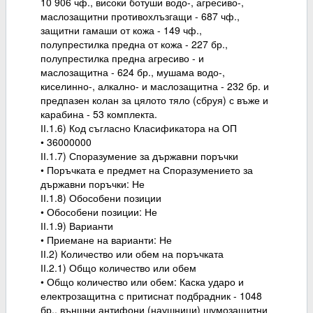
10 906 чф., високи ботуши водо-, агресиво-,
маслозащитни противохлъзгащи - 687 чф.,
защитни гамаши от кожа - 149 чф.,
полупрестилка предна от кожа - 227 бр.,
полупрестилка предна агресиво - и
маслозащитна - 624 бр., мушама водо-,
киселинно-, алкално- и маслозащитна - 232 бр. и
предпазен колан за цялото тяло (сбруя) с въже и
карабина - 53 комплекта.
ІІ.1.6) Код съгласно Класификатора на ОП
• 36000000
ІІ.1.7) Споразумение за държавни поръчки
• Поръчката е предмет на Споразумението за
държавни поръчки: Не
ІІ.1.8) Обособени позиции
• Обособени позиции: Не
ІІ.1.9) Варианти
• Приемане на варианти: Не
ІІ.2) Количество или обем на поръчката
ІІ.2.1) Общо количество или обем
• Общо количество или обем: Каска ударо и
електрозащитна с притиснат подбрадник - 1048
бр., външни антифони (наушници) шумозащитни