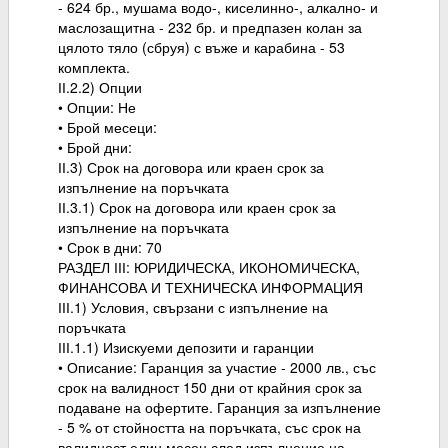
- 624 бр., мушама водо-, киселинно-, алкално- и
маслозащитна - 232 бр. и предпазен колан за
цялото тяло (сбруя) с въже и карабина - 53
комплекта.
ІІ.2.2) Опции
• Опции: Не
• Брой месеци:
• Брой дни:
ІІ.3) Срок на договора или краен срок за
изпълнение на поръчката
ІІ.3.1) Срок на договора или краен срок за
изпълнение на поръчката
• Срок в дни: 70
РАЗДЕЛ ІІІ: ЮРИДИЧЕСКА, ИКОНОМИЧЕСКА,
ФИНАНСОВА И ТЕХНИЧЕСКА ИНФОРМАЦИЯ
ІІІ.1) Условия, свързани с изпълнение на
поръчката
ІІІ.1.1) Изискуеми депозити и гаранции
• Описание: Гаранция за участие - 2000 лв., със
срок на валидност 150 дни от крайния срок за
подаване на офертите. Гаранция за изпълнение
- 5 % от стойността на поръчката, със срок на
валидност един месец след изпълнение на