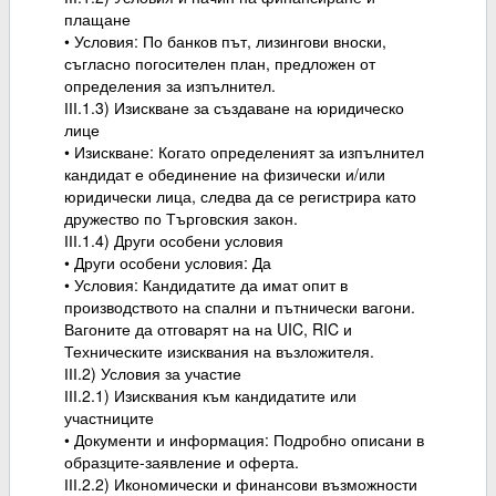
плащане
• Условия: По банков път, лизингови вноски,
съгласно погосителен план, предложен от
определения за изпълнител.
ІІІ.1.3) Изискване за създаване на юридическо
лице
• Изискване: Когато определеният за изпълнител
кандидат е обединение на физически и/или
юридически лица, следва да се регистрира като
дружество по Търговския закон.
ІІІ.1.4) Други особени условия
• Други особени условия: Да
• Условия: Кандидатите да имат опит в
производството на спални и пътнически вагони.
Вагоните да отговарят на на UIC, RIC и
Техническите изисквания на възложителя.
ІІІ.2) Условия за участие
ІІІ.2.1) Изисквания към кандидатите или
участниците
• Документи и информация: Подробно описани в
образците-заявление и оферта.
ІІІ.2.2) Икономически и финансови възможности