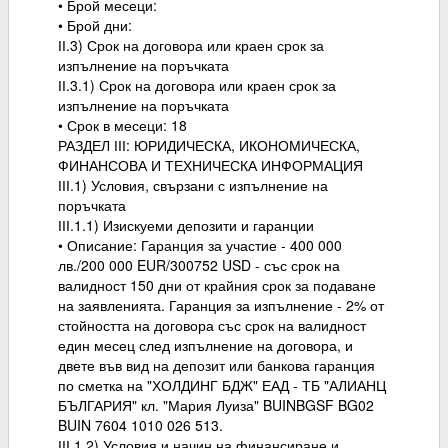
• Брой месеци:
• Брой дни:
ІІ.3) Срок на договора или краен срок за
изпълнение на поръчката
ІІ.3.1) Срок на договора или краен срок за
изпълнение на поръчката
• Срок в месеци: 18
РАЗДЕЛ ІІІ: ЮРИДИЧЕСКА, ИКОНОМИЧЕСКА,
ФИНАНСОВА И ТЕХНИЧЕСКА ИНФОРМАЦИЯ
ІІІ.1) Условия, свързани с изпълнение на
поръчката
ІІІ.1.1) Изискуеми депозити и гаранции
• Описание: Гаранция за участие - 400 000
лв./200 000 EUR/300752 USD - със срок на
валидност 150 дни от крайния срок за подаване
на заявленията. Гаранция за изпълнение - 2% от
стойността на договора със срок на валидност
един месец след изпълнение на договора, и
двете във вид на депозит или банкова гаранция
по сметка на "ХОЛДИНГ БДЖ" ЕАД - ТБ "АЛИАНЦ
БЪЛГАРИЯ" кл. "Мария Луиза" BUINBGSF BG02
BUIN 7604 1010 026 513.
ІІІ.1.2) Условия и начин на финансиране и