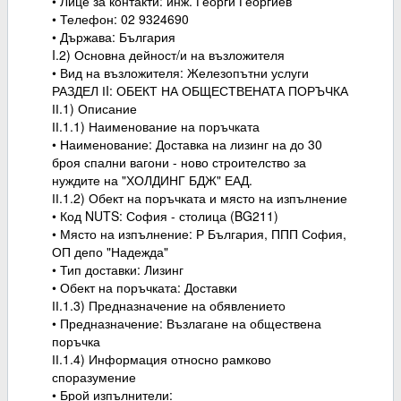
• Лице за контакти: инж. Георги Георгиев
• Телефон: 02 9324690
• Държава: България
I.2) Основна дейност/и на възложителя
• Вид на възложителя: Железопътни услуги
РАЗДЕЛ ІI: ОБЕКТ НА ОБЩЕСТВЕНАТА ПОРЪЧКА
ІІ.1) Описание
ІІ.1.1) Наименование на поръчката
• Наименование: Доставка на лизинг на до 30
броя спални вагони - ново строителство за
нуждите на "ХОЛДИНГ БДЖ" ЕАД.
ІІ.1.2) Обект на поръчката и място на изпълнение
• Код NUTS: София - столица (BG211)
• Място на изпълнение: Р България, ППП София,
ОП депо "Надежда"
• Тип доставки: Лизинг
• Обект на поръчката: Доставки
ІІ.1.3) Предназначение на обявлението
• Предназначение: Възлагане на обществена
поръчка
ІІ.1.4) Информация относно рамково
споразумение
• Брой изпълнители: