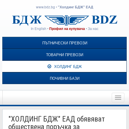
www.bdz.bg
•
"Холдинг БДЖ" ЕАД
In English
•
•
За нас
Профил на купувача
ПЪТНИЧЕСКИ ПРЕВОЗИ
ТОВАРНИ ПРЕВОЗИ
ХОЛДИНГ БДЖ
ПОЧИВНИ БАЗИ
Toggle
naviga
"ХОЛДИНГ БДЖ" ЕАД обявяват
обществена поръчка за