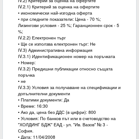
ІV.2) Критерий за оценка на офертите
ІV.2.1) Критерий за оценка на офертите
• икономически най-изгодна оферта
• при следните показатели: Цена - 70 %;
Лизингови условия - 25 %; Гаранционнен срок - 5
%;
ІV.2.2) Електронен търг
• Ще се използва електронен търг: Не
ІV.3) Административна информация
ІV.3.1) Идентификационен номер на поръчката
• Номер:
ІV.3.2) Предишни публикации относно същата
поръчка
• не
ІV.3.3) Условия за получаване на спецификации и
допълнителни документи
• Платими документи: Да
• Време: 16:30
• Ако да, цена без ДДС (в цифри): 800
• Условия: По банков път или в счетоводство на
"ХОЛДИНГ БДЖ" ЕАД - ул. "Ив. Вазов" № 3 -
София.
• Дата: 11/04/2008