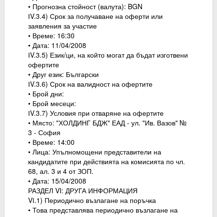
• Прогнозна стойност (валута): BGN
ІV.3.4) Срок за получаване на оферти или
заявления за участие
• Време: 16:30
• Дата: 11/04/2008
ІV.3.5) Език/ци, на който могат да бъдат изготвени
офертите
• Друг език: Български
ІV.3.6) Срок на валидност на офертите
• Брой дни:
• Брой месеци:
ІV.3.7) Условия при отваряне на офертите
• Място: "ХОЛДИНГ БДЖ" ЕАД - ул. "Ив. Вазов" №
3 - София
• Време: 14:00
• Лица: Упълномощени представители на
кандидатите при действията на комисията по чл.
68, ал. 3 и 4 от ЗОП.
• Дата: 15/04/2008
РАЗДЕЛ VI: ДРУГА ИНФОРМАЦИЯ
VІ.1) Периодично възлагане на поръчка
• Това представлява периодично възлагане на