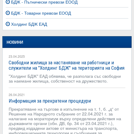
БДЖ - Пътнически превози ЕООД
БДЖ - Товарни превози ЕООД
Холдинг БДЖ ЕАД
НОВИНИ
23.04.2025
Свободни жилища за настаняване на работници и
служители на "Холдинг БДЖ" на територията на София
"Холдинг БДЖ" ЕАД обявява, че разполага със свободни
за наемане жилища, собственост на дружеството.
26.04.2021
Информация за прекратени процедури
Прекратяване на търгове в изпълнение на т. 1, б. „д“ от
Решение на Народното събрание от 22.04.2021 г. за
налагане на мораториум върху определени действия на
държавните органи (обн. ДВ, бр. 34 от 23.04.2021 г.),
предвид издадени актове от министъра на транспорта,
информационните технологии и съобщения за