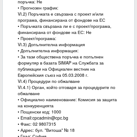
поръчка: Не
• Прогнозен график:
VІ.2) Поръчката е свързана с проект и/или
програма, финансирана от фондове на ЕС
• Поръчката свързана ли е с проект/програма,
финансирана от фондове на ЕС: Не
• Проект/програма:
VІ.3) Допълнителна информация
• Допълнителна информация:
• За тази обществена поръчка е попълнен
формуляр в базата SIMAP на Службата за
публикации на Официален вестник на
Европейския съюз на 05.03.2008 г.
VІ.4) Процедури по обжалване
VІ.4.1) Орган, който отговаря за процедурите по
обжалване
• Официално наименование: Комисия за защита
на конкуренцията
• Пощенски код: 1000
• Email:cpcadmin@cpc.bg
• Факс: 02 9807315
• Адрес: бул. "Витоша" № 18
• Град: София