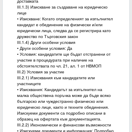
доставката
ІІІ.1.3) Изискване за създаване на юридическо
лице
• Изискване: Когато определеният за изпълнител
кандидат е обединение на физически и/или
юридически лица, следва да се регистрира като
дружество по Търговския закон
ІІІ.1.4) Други особени условия
• Други особени условия: Да
• Условия: кандидатите ще бъдат отстранени от
участие в процедурата при наличие на
обстоятелствата по чл. 21, ал. 1 от НВМОП
ІІІ.2) Условия за участие
ІІІ.2.1) Изисквания към кандидатите или
участниците
• Изисквания: Кандидатът за изпълнител на
малка обществена поръчка може да бъде всяко
българско или чуждестранно физическо или
юридическо лице, както и техните обединения.
Изискуеми документи са подробно описани в
образец на офертата към документацията.
ІІІ.2.2) Икономически и финансови възможности
• Изискуеми документи и информация: Подробно