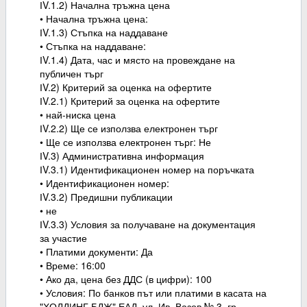
ІV.1.2) Начална тръжна цена
• Начална тръжна цена:
ІV.1.3) Стъпка на наддаване
• Стъпка на наддаване:
ІV.1.4) Дата, час и място на провеждане на
публичен търг
ІV.2) Критерий за оценка на офертите
ІV.2.1) Критерий за оценка на офертите
• най-ниска цена
ІV.2.2) Ще се използва електронен търг
• Ще се използва електронен търг: Не
ІV.3) Административна информация
ІV.3.1) Идентификационен номер на поръчката
• Идентификационен номер:
ІV.3.2) Предишни публикации
• не
ІV.3.3) Условия за получаване на документация
за участие
• Платими документи: Да
• Време: 16:00
• Ако да, цена без ДДС (в цифри): 100
• Условия: По банков път или платими в касата на
"ХОЛДИНГ БДЖ" ЕАД, ул. Ив. Вазов № 3, гр.