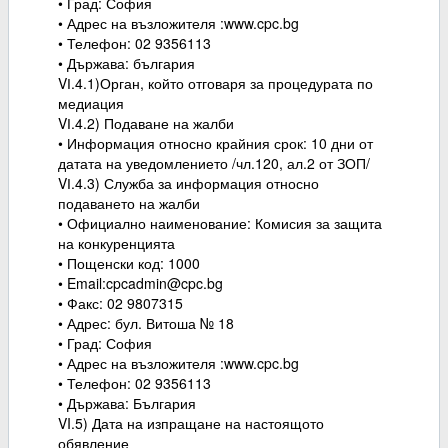
• Град: София
• Адрес на възложителя :www.cpc.bg
• Телефон: 02 9356113
• Държава: българия
VІ.4.1)Орган, който отговаря за процедурата по
медиация
VІ.4.2) Подаване на жалби
• Информация относно крайния срок: 10 дни от
датата на уведомлението /чл.120, ал.2 от ЗОП/
VІ.4.3) Служба за информация относно
подаването на жалби
• Официално наименование: Комисия за защита
на конкуренцията
• Пощенски код: 1000
• Email:cpcadmin@cpc.bg
• Факс: 02 9807315
• Адрес: бул. Витоша № 18
• Град: София
• Адрес на възложителя :www.cpc.bg
• Телефон: 02 9356113
• Държава: България
VI.5) Дата на изпращане на настоящото
обявление