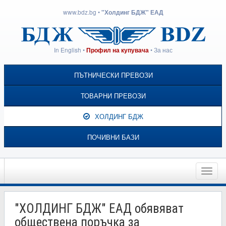
www.bdz.bg
•
"Холдинг БДЖ" ЕАД
In English
•
•
За нас
Профил на купувача
ПЪТНИЧЕСКИ ПРЕВОЗИ
ТОВАРНИ ПРЕВОЗИ
ХОЛДИНГ БДЖ
ПОЧИВНИ БАЗИ
Toggle
naviga
"ХОЛДИНГ БДЖ" ЕАД обявяват
обществена поръчка за