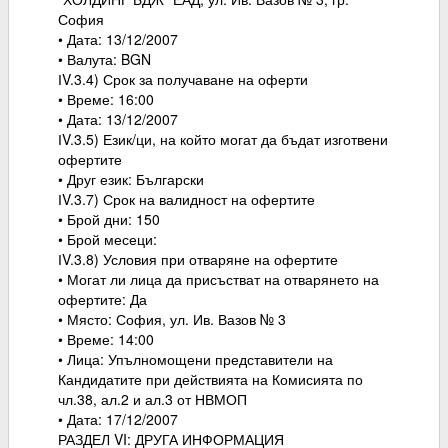
София
• Дата: 13/12/2007
• Валута: BGN
ІV.3.4) Срок за получаване на оферти
• Време: 16:00
• Дата: 13/12/2007
ІV.3.5) Език/ци, на който могат да бъдат изготвени
офертите
• Друг език: Български
ІV.3.7) Срок на валидност на офертите
• Брой дни: 150
• Брой месеци:
ІV.3.8) Условия при отваряне на офертите
• Могат ли лица да присъстват на отварянето на
офертите: Да
• Място: София, ул. Ив. Вазов № 3
• Време: 14:00
• Лица: Упълномощени представители на
Кандидатите при действията на Комисията по
чл.38, ал.2 и ал.3 от НВМОП
• Дата: 17/12/2007
РАЗДЕЛ VI: ДРУГА ИНФОРМАЦИЯ