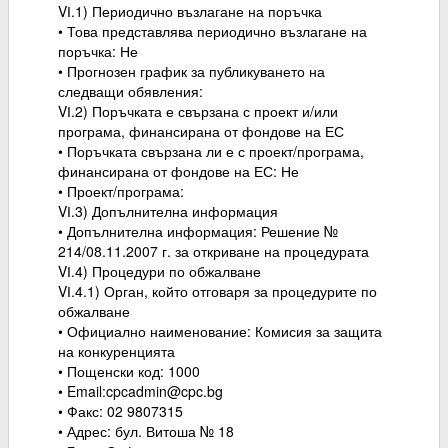
VІ.1) Периодично възлагане на поръчка
• Това представлява периодично възлагане на
поръчка: Не
• Прогнозен график за публикуването на
следващи обявления:
VІ.2) Поръчката е свързана с проект и/или
програма, финансирана от фондове на ЕС
• Поръчката свързана ли е с проект/програма,
финансирана от фондове на ЕС: Не
• Проект/програма:
VІ.3) Допълнителна информация
• Допълнителна информация: Решение №
214/08.11.2007 г. за откриване на процедурата
VІ.4) Процедури по обжалване
VІ.4.1) Орган, който отговаря за процедурите по
обжалване
• Официално наименование: Комисия за защита
на конкуренцията
• Пощенски код: 1000
• Email:cpcadmin@cpc.bg
• Факс: 02 9807315
• Адрес: бул. Витоша № 18