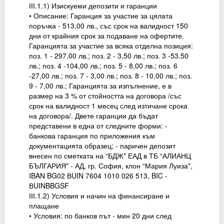
ІІІ.1.1) Изискуеми депозити и гаранции
• Описание: Гаранция за участие за цялата
поръчка - 513,00 лв., със срок на валидност 150
дни от крайния срок за подаване на офертите.
Гаранцията за участие за всяка отделна позиция:
поз. 1 - 297,00 лв.; поз. 2 - 3,50 лв.; поз. 3 -53.50
лв.; поз. 4 -104,00 лв.; поз. 5 - 8,00 лв.; поз. 6
-27,00 лв.; поз. 7 - 3,00 лв.; поз. 8 - 10,00 лв.; поз.
9 - 7,00 лв.; Гаранцията за изпълнение, е в
размер на 3 % от стойността на договора /със
срок на валидност 1 месец след изтичане срока
на договора/. Двете гаранции да бъдат
представени в една от следните форми: -
банкова гаранция по приложения към
документацията образец; - паричен депозит
внесен по сметката на “БДЖ" ЕАД в ТБ “АЛИАНЦ
БЪЛГАРИЯ" - АД, гр. София, клон “Мария Луиза",
IBAN BG02 ВUIN 7604 1010 026 513, BIC -
ВUINBBGSF
ІІІ.1.2) Условия и начин на финансиране и
плащане
• Условия: по банков път - мин 20 дни след