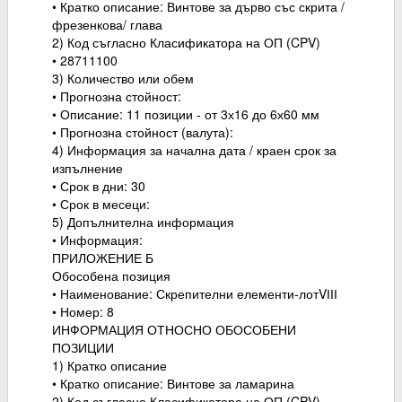
• Кратко описание: Винтове за дърво със скрита /
фрезенкова/ глава
2) Код съгласно Класификатора на ОП (CPV)
• 28711100
3) Количество или обем
• Прогнозна стойност:
• Описание: 11 позиции - от 3х16 до 6х60 мм
• Прогнозна стойност (валута):
4) Информация за начална дата / краен срок за
изпълнение
• Срок в дни: 30
• Срок в месеци:
5) Допълнителна информация
• Информация:
ПРИЛОЖЕНИЕ Б
Обособена позиция
• Наименование: Скрепителни елементи-лотVІІІ
• Номер: 8
ИНФОРМАЦИЯ ОТНОСНО ОБОСОБЕНИ
ПОЗИЦИИ
1) Кратко описание
• Кратко описание: Винтове за ламарина
2) Код съгласно Класификатора на ОП (CPV)