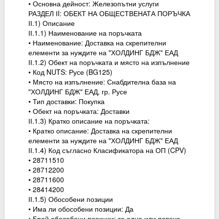
• Основна дейност: Железопътни услуги
РАЗДЕЛ ІI: ОБЕКТ НА ОБЩЕСТВЕНАТА ПОРЪЧКА
ІІ.1) Описание
ІІ.1.1) Наименование на поръчката
• Наименование: Доставка на скрепителни
елементи за нуждите на "ХОЛДИНГ БДЖ" ЕАД
ІІ.1.2) Обект на поръчката и място на изпълнение
• Код NUTS: Русе (BG125)
• Място на изпълнение: Снабдителна база на
"ХОЛДИНГ БДЖ" ЕАД, гр. Русе
• Тип доставки: Покупка
• Обект на поръчката: Доставки
ІІ.1.3) Кратко описание на поръчката:
• Кратко описание: Доставка на скрепителни
елементи за нуждите на "ХОЛДИНГ БДЖ" ЕАД
ІІ.1.4) Код съгласно Класификатора на ОП (CPV)
• 28711510
• 28712200
• 28711600
• 28414200
ІІ.1.5) Обособени позиции
• Има ли обособени позиции: Да
• Брой обособени позиции: за една или повече