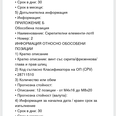
• Срок в дни: 30
• Срок в месеци:
5) Допълнителна информация
• Информация:
ПРИЛОЖЕНИЕ Б
Обособена позиция
• Наименование: Скрепителни елементи-лотІІ
• Номер: 2
ИНФОРМАЦИЯ ОТНОСНО ОБОСОБЕНИ
ПОЗИЦИИ
1) Кратко описание
• Кратко описание: винт със скрита/фрезенкова/
глава и прав шлиц
2) Код съгласно Класификатора на ОП (CPV)
• 28711510
3) Количество или обем
• Прогнозна стойност:
• Описание: 12 позиции - от М4х16 до М8х20
• Прогнозна стойност (валута):
4) Информация за начална дата / краен срок за
изпълнение
• Срок в дни: 30
• Срок в месеци: